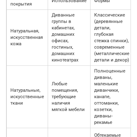
Использование
Формы
покрытия
Диванные
Классические
группы в
(деревянные
кабинетах,
детали,
Натуральная,
домашних
глубокая
искусственная
офисах,
стежка спинки),
кожа
гостиных,
современные
домашних
(металлические
кинотеатрах
детали и декор)
Полноценные
диваны,
Любые
маленькие
Натуральные,
помещения,
диванчики,
искусственные
требующие
канапе,
ткани
наличия
оттоманки,
мягкой мебели
козетки,
диваны-
рекамье
Обтекаемые