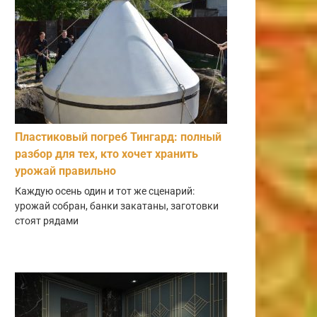
Пластиковый погреб Тингард: полный
разбор для тех, кто хочет хранить
урожай правильно
Каждую осень один и тот же сценарий:
урожай собран, банки закатаны, заготовки
стоят рядами