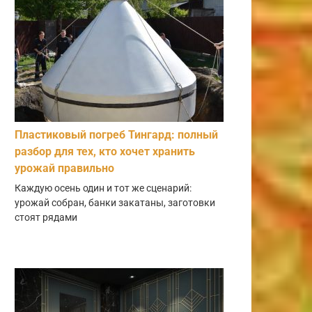
Пластиковый погреб Тингард: полный
разбор для тех, кто хочет хранить
урожай правильно
Каждую осень один и тот же сценарий:
урожай собран, банки закатаны, заготовки
стоят рядами