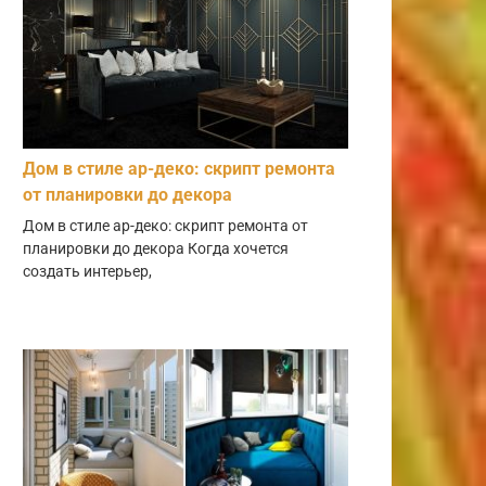
Дом в стиле ар-деко: скрипт ремонта
от планировки до декора
Дом в стиле ар-деко: скрипт ремонта от
планировки до декора Когда хочется
создать интерьер,