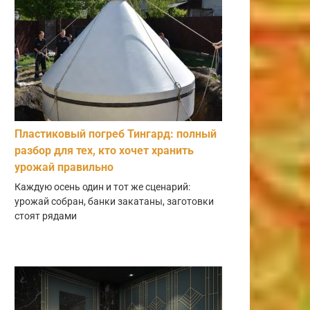
Пластиковый погреб Тингард: полный
разбор для тех, кто хочет хранить
урожай правильно
Каждую осень один и тот же сценарий:
урожай собран, банки закатаны, заготовки
стоят рядами