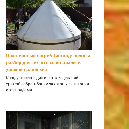
Пластиковый погреб Тингард: полный
разбор для тех, кто хочет хранить
урожай правильно
Каждую осень один и тот же сценарий:
урожай собран, банки закатаны, заготовки
стоят рядами