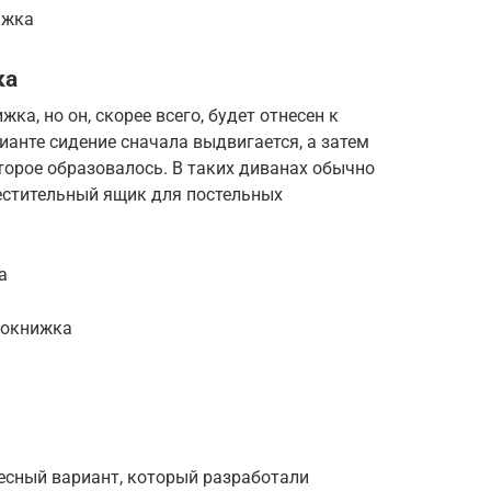
ижка
ка
ка, но он, скорее всего, будет отнесен к
анте сидение сначала выдвигается, а затем
оторое образовалось. В таких диванах обычно
местительный ящик для постельных
а
рокнижка
есный вариант, который разработали