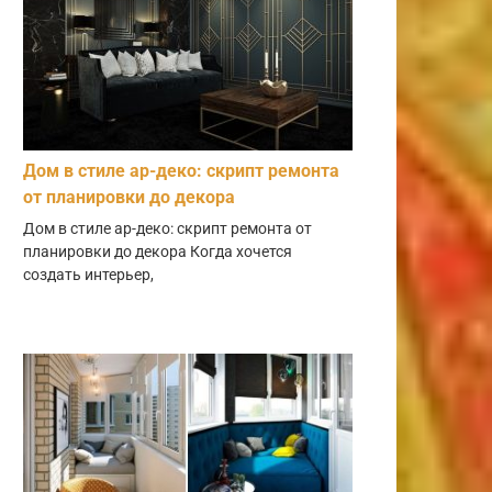
Дом в стиле ар-деко: скрипт ремонта
от планировки до декора
Дом в стиле ар-деко: скрипт ремонта от
планировки до декора Когда хочется
создать интерьер,