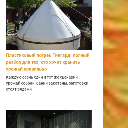
Пластиковый погреб Тингард: полный
разбор для тех, кто хочет хранить
урожай правильно
Каждую осень один и тот же сценарий:
урожай собран, банки закатаны, заготовки
стоят рядами