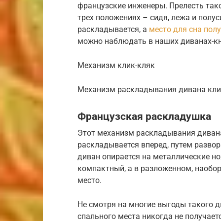
французские инженеры. Прелесть тако
трех положениях – сидя, лежа и полус
раскладывается, а
место для сна пол
можно наблюдать в наших диванах-к
Механизм клик-кляк
Механизм раскладывания дивана кли
Французская раскладушка
Этот механизм раскладывания дивана
раскладывается вперед, путем развор
диван опирается на металлические но
компактный, а в разложенном, наобор
место.
Не смотря на многие выгоды такого д
спального места никогда не получаетс