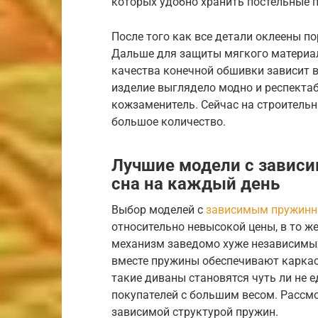
которых удобно хранить постельные 
После того как все детали оклеены по
Дальше для защиты мягкого материал
качества конечной обшивки зависит в
изделие выглядело модно и респекта
кожзаменитель. Сейчас на строитель
большое количество.
Лучшие модели с завис
сна на каждый день
Выбор моделей с
зависимым пружин
относительно невысокой цены, в то ж
механизм заведомо хуже независимых
вместе пружины обеспечивают каркас
такие диваны становятся чуть ли не
покупателей с большим весом. Рассм
зависимой структурой пружин.