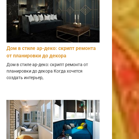
Дом в стиле ар-деко: скрипт ремонта
от планировки до декора
Дом в стиле ар-деко: скрипт ремонта от
планировки до декора Когда хочется
создать интерьер,