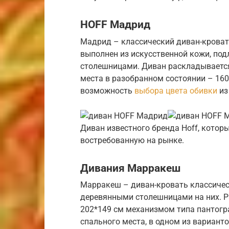
HOFF Мадрид
Мадрид – классический диван-кровать
выполнен из искусственной кожи, по
столешницами. Диван раскладывается
места в разобранном состоянии – 16
возможность
выбора цвета обивки
из
Диван известного бренда Hoff, котор
востребованную на рынке.
Дивания Марракеш
Марракеш – диван-кровать классиче
деревянными столешницами на них. Р
202*149 см механизмом типа пантогр
спального места, в одном из вариант