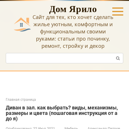
Перейти
Дом Ярило
к
контенту
Сайт для тех, кто хочет сделать
жилье уютным, комфортным и
функциональным своими
руками: статьи про починку,
ремонт, стройку и декор
Поиск:
Главная страница
Диван в зал. как выбрать? виды, механизмы,
размеры и цвета (пошаговая инструкция от а
до я)
Опубликовано:
22 Июл 2021
Мебель
Александр Петров