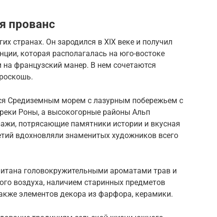
я прованс
их странах. Он зародился в XIX веке и получил
нции, которая располагалась на юго-востоке
и на французский манер. В нем сочетаются
 роскошь.
ся Средиземным морем с лазурным побережьем с
й реки Роны, а высокогорные районы Альп
зажи, потрясающие памятники истории и вкусная
етий вдохновляли знаменитых художников всего
питана головокружительными ароматами трав и
кого воздуха, наличием старинных предметов
акже элементов декора из фарфора, керамики.