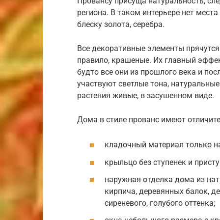
Провансу присуща натуральность, сл
региона. В таком интерьере нет мес
блеску золота, серебра.
Все декоративные элементы прячутся
правило, крашеные. Их главный эффек
будто все они из прошлого века и по
участвуют светлые тона, натуральные
растения живые, в засушенном виде.
Дома в стиле прованс имеют отличит
кладочный материал только на
крыльцо без ступенек и прист
наружная отделка дома из на
кирпича, деревянных балок, д
сиреневого, голубого оттенка;