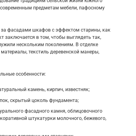
едование традициям сельской жизни южного
та современным предметам мебели, пафосному
 за фасадами шкафов с эффектом старины, как
т заключается в том, чтобы выглядеть так,
служили нескольким поколениям. В отделке
 материалы, текстиль деревенской манеры,
ельные особенности:
туральный камень, кирпич, известняк;
упок, скрытый цоколь фундамента;
турального фасадного камня, облицовочного
екоративной штукатурки молочного, бежевого,