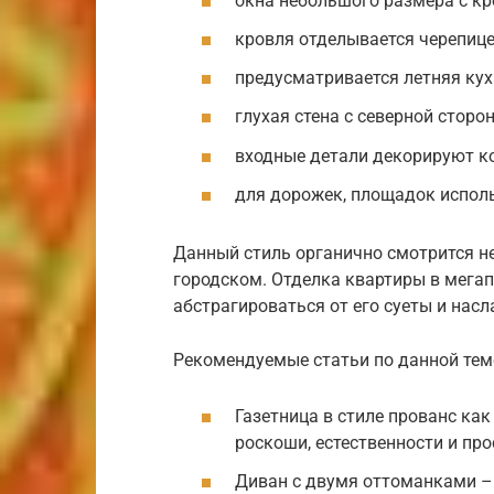
окна небольшого размера с к
кровля отделывается черепице
предусматривается летняя кухн
глухая стена с северной сторо
входные детали декорируют к
для дорожек, площадок испол
Данный стиль органично смотрится не 
городском. Отделка квартиры в мегап
абстрагироваться от его суеты и на
Рекомендуемые статьи по данной тем
Газетница в стиле прованс ка
роскоши, естественности и пр
Диван с двумя оттоманками –