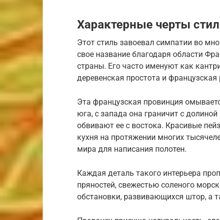
Характерные черты стил
Этот стиль завоевал симпатии во мног
свое название благодаря области Фра
страны. Его часто именуют как кантр
деревенская простота и французская
Эта французская провинция омывает
юга, с запада она граничит с долино
обвивают ее с востока. Красивые пей
кухня на протяжении многих тысячел
мира для написания полотен.
Каждая деталь такого интерьера про
пряностей, свежестью соленого морс
обстановки, развивающихся штор, а т