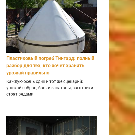
Пластиковый погреб Тингард: полный
разбор для тех, кто хочет хранить
урожай правильно
Каждую осень один и тот же сценарий:
урожай собран, банки закатаны, заготовки
стоят рядами