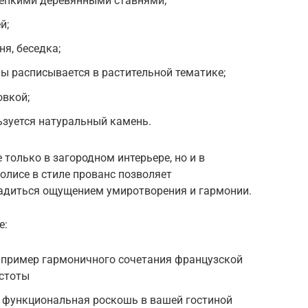
репкими деревянными ставнями;
й;
я, беседка;
ны расписывается в растительной тематике;
овкой;
ьзуется натуральный камень.
только в загородном интерьере, но и в
олисе в стиле прованс позволяет
сладиться ощущением умиротворения и гармонии.
е:
к пример гармоничного сочетания французской
остоты
 функциональная роскошь в вашей гостиной