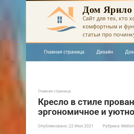
Перейти
Дом Ярило
к
Сайт для тех, кто 
контенту
комфортным и фун
статьи про починку
Главная страница
Дизайн
Дом
Главная страница
Кресло в стиле прован
эргономичное и уютн
Опубликовано:
22 Июл 2021
Рубрика:
Мебел