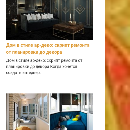
Дом в стиле ар-деко: скрипт ремонта
от планировки до декора
Дом в стиле ар-деко: скрипт ремонта от
планировки до декора Когда хочется
создать интерьер,