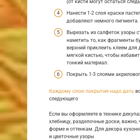
(от кисти могут остаться следы
Нанести 1-2 слоя краски пасте
добавляют немного пигмента.
Вырезать из салфеток узоры ст
наметить то, как фрагменты бу
верхний приклеить клеем для 
мягкой кистью, чтобы избавит
тонкий материал.
Покрыть 1-3 слоями акриловог
Каждому слою покрытия надо дать
во
следующего
Если вы оформляете в технике декупа
хлебницу, разделочные доски, важно,
форме и оттенкам. Для декора кухон
и цветочные узоры