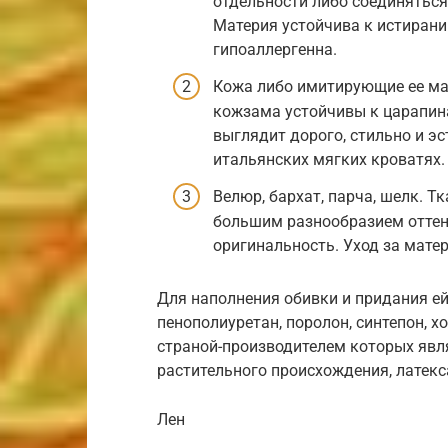
отдельности либо соединяться
Материя устойчива к истиранию
гипоаллергенна.
Кожа либо имитирующие ее мат
кожзама устойчивы к царапина
выглядит дорого, стильно и эс
итальянских мягких кроватях.
Велюр, бархат, парча, шелк. 
большим разнообразием оттен
оригинальность. Уход за мат
Для наполнения обивки и придания е
пенополиуретан, поролон, синтепон, 
страной-производителем которых явл
растительного происхождения, латекс
Лен