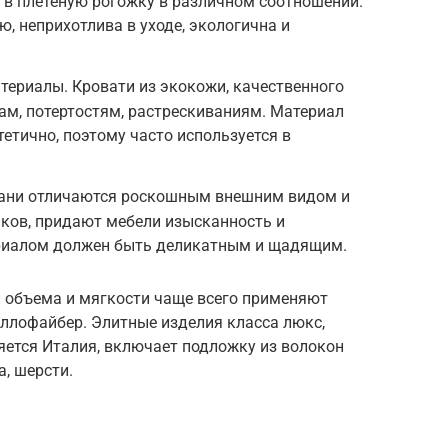
 в плетеную рогожку в различном соотношении.
, неприхотлива в уходе, экологична и
ериалы. Кровати из экокожи, качественного
м, потертостям, растрескиваниям. Материал
тетично, поэтому часто используется в
Ткани отличаются роскошным внешним видом и
ков, придают мебели изысканность и
ериалом должен быть деликатным и щадящим.
й объема и мягкости чаще всего применяют
холлофайбер. Элитные изделия класса люкс,
яется Италия, включает подложку из волокон
а, шерсти.