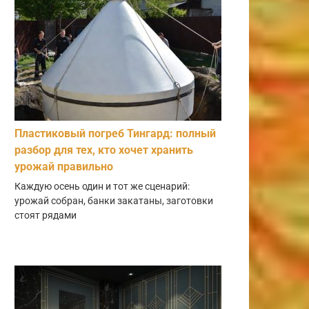
Пластиковый погреб Тингард: полный
разбор для тех, кто хочет хранить
урожай правильно
Каждую осень один и тот же сценарий:
урожай собран, банки закатаны, заготовки
стоят рядами