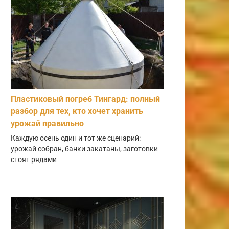
Пластиковый погреб Тингард: полный
разбор для тех, кто хочет хранить
урожай правильно
Каждую осень один и тот же сценарий:
урожай собран, банки закатаны, заготовки
стоят рядами