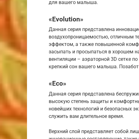
для вашего малыша.
«Evolution»
Данная серия представлена инновац
воздухопроницаемостью, отличным т
эффектом, а также повышенной комфо
засыпать и просыпаться в хорошем н
вентиляции – аэраторной 3D сетке по
крепкий сон вашего малыша. Позаботь
«Eco»
Данная серия представлена беспружи
высокую степень защиты и комфортны
новейших технологий и безопасных эк
служить вам длительное время.
Верхний слой представляет собой ли
инновационные составляющие, такие как