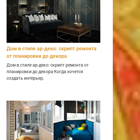
Дом в стиле ар-деко: скрипт ремонта
от планировки до декора
Дом в стиле ар-деко: скрипт ремонта от
планировки до декора Когда хочется
создать интерьер,