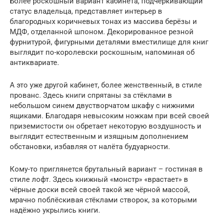
Более роскошный вариант кабинета, подчёркивающий
статус владельца, представляет интерьер в
благородных коричневых тонах из массива берёзы и
МДФ, отделанной шпоном. Декорированное резной
фурнитурой, фигурными деталями вместилище для книг
выглядит по-королевски роскошным, напоминая об
антиквариате.
А это уже другой кабинет, более женственный, в стиле
прованс. Здесь книги спрятаны за стёклами в
небольшом синем двустворчатом шкафу с нижними
ящиками. Благодаря невысоким ножкам при всей своей
приземистости он обретает некоторую воздушность и
выглядит естественным и изящным дополнением
обстановки, избавляя от налёта будуарности.
Кому-то приглянется брутальный вариант – гостиная в
стиле лофт. Здесь книжный «монстр» «врастает» в
чёрные доски всей своей такой же чёрной массой,
мрачно поблёскивая стёклами створок, за которыми
надёжно укрылись книги.