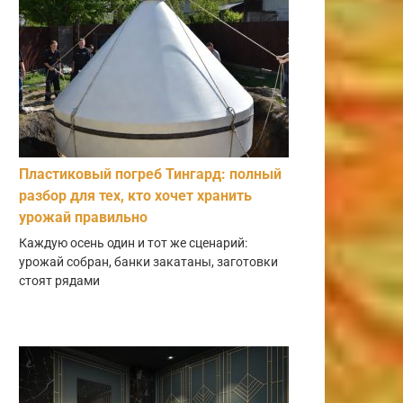
Пластиковый погреб Тингард: полный
разбор для тех, кто хочет хранить
урожай правильно
Каждую осень один и тот же сценарий:
урожай собран, банки закатаны, заготовки
стоят рядами