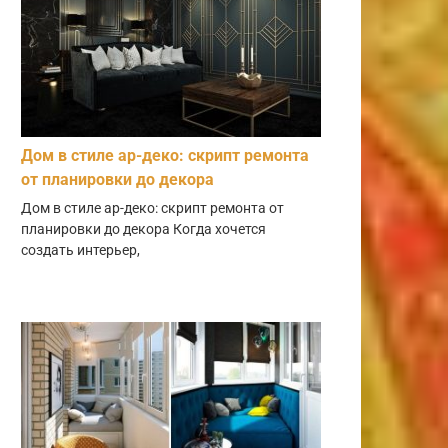
Дом в стиле ар-деко: скрипт ремонта
от планировки до декора
Дом в стиле ар-деко: скрипт ремонта от
планировки до декора Когда хочется
создать интерьер,