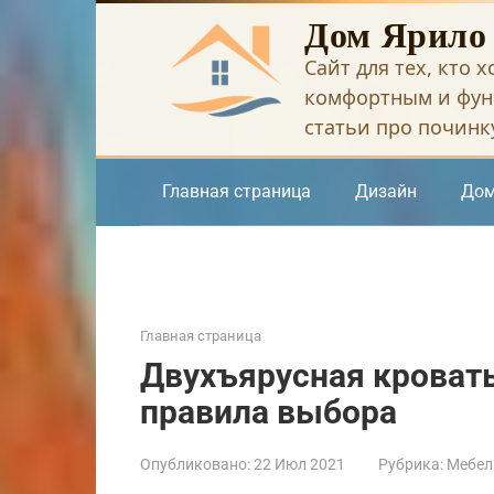
Перейти
Дом Ярило
к
Сайт для тех, кто 
контенту
комфортным и фун
статьи про починку
Главная страница
Дизайн
Дом
Главная страница
Двухъярусная кровать
правила выбора
Опубликовано:
22 Июл 2021
Рубрика:
Мебел