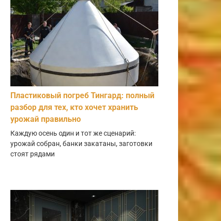
Пластиковый погреб Тингард: полный
разбор для тех, кто хочет хранить
урожай правильно
Каждую осень один и тот же сценарий:
урожай собран, банки закатаны, заготовки
стоят рядами