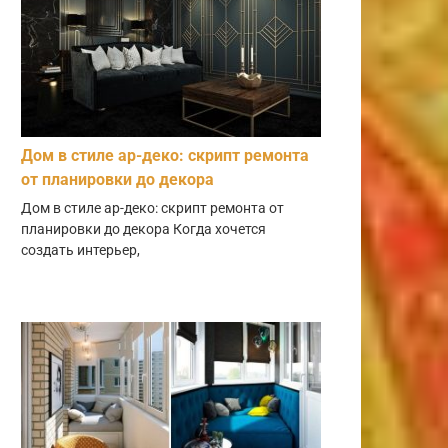
Дом в стиле ар-деко: скрипт ремонта
от планировки до декора
Дом в стиле ар-деко: скрипт ремонта от
планировки до декора Когда хочется
создать интерьер,