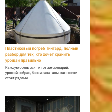
Пластиковый погреб Тингард: полный
разбор для тех, кто хочет хранить
урожай правильно
Каждую осень один и тот же сценарий:
урожай собран, банки закатаны, заготовки
стоят рядами