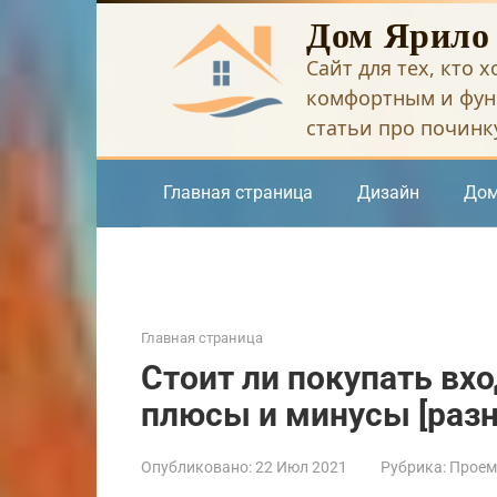
Перейти
Дом Ярило
к
Сайт для тех, кто 
контенту
комфортным и фун
статьи про починку
Главная страница
Дизайн
Дом
Главная страница
Стоит ли покупать вх
плюсы и минусы [раз
Опубликовано:
22 Июл 2021
Рубрика:
Прое