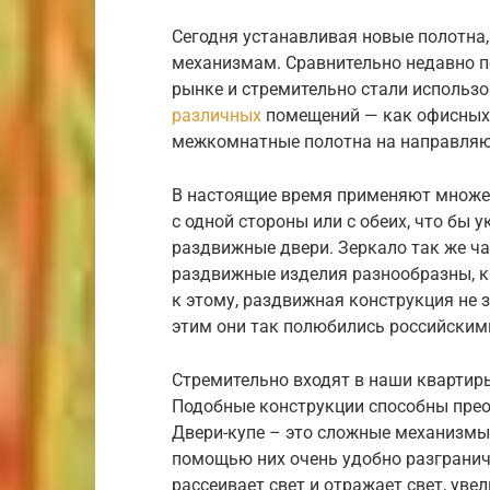
Сегодня устанавливая новые полотна
механизмам. Сравнительно недавно п
рынке и стремительно стали использ
различных
помещений — как офисных,
межкомнатные полотна на направляю
В настоящие время применяют множе
с одной стороны или с обеих, что бы
раздвижные двери. Зеркало так же час
раздвижные изделия разнообразны, к
к этому, раздвижная конструкция не
этим они так полюбились российским
Стремительно входят в наши квартир
Подобные конструкции способны прео
Двери-купе – это сложные механизмы
помощью них очень удобно разгранич
рассеивает свет и отражает свет, уве