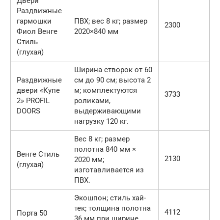
Двери
Раздвижные
гармошки
ПВХ; вес 8 кг; размер
2300
Фиол Венге
2020×840 мм
Стиль
(глухая)
Ширина створок от 60
Раздвижные
см до 90 см; высота 2
двери «Купе
м; комплектуются
3733
2» PROFIL
роликами,
DOORS
выдерживающими
нагрузку 120 кг.
Вес 8 кг; размер
полотна 840 мм ×
Венге Стиль
2130
2020 мм;
(глухая)
изготавливается из
ПВХ.
Экошпон; стиль хай-
тек; толщина полотна
4112
Порта 50
36 мм при ширине