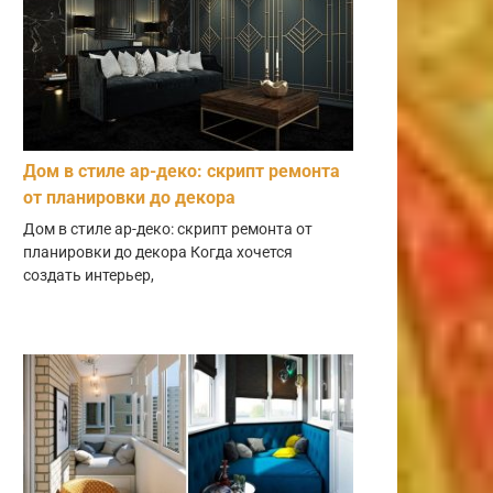
Дом в стиле ар-деко: скрипт ремонта
от планировки до декора
Дом в стиле ар-деко: скрипт ремонта от
планировки до декора Когда хочется
создать интерьер,