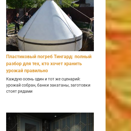
Пластиковый погреб Тингард: полный
разбор для тех, кто хочет хранить
урожай правильно
Каждую осень один и тот же сценарий:
урожай собран, банки закатаны, заготовки
стоят рядами