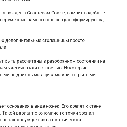
 был рожден в Советском Союзе, помнит подобные
Современные намного проще трансформируются,
тью дополнительные столешницы просто
ели.
т быть рассчитаны в разобранном состоянии на
ться частично или полностью. Некоторые
ьными выдвижными ящиками или открытыми
еет основания в виде ножек. Его крепят к стене
. Такой вариант экономичен с точки зрения
 не так популярен из-за эстетической
ом стиле смотримся лучше.