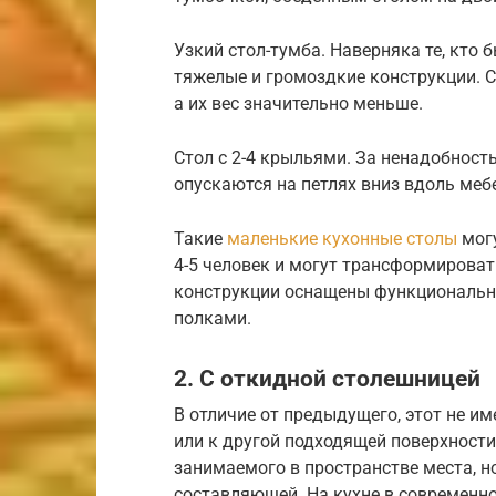
Узкий стол-тумба. Наверняка те, кто
тяжелые и громоздкие конструкции. 
а их вес значительно меньше.
Стол с 2-4 крыльями. За ненадобнос
опускаются на петлях вниз вдоль меб
Такие
маленькие кухонные столы
могу
4-5 человек и могут трансформирова
конструкции оснащены функционал
полками.
2. С откидной столешницей
В отличие от предыдущего, этот не им
или к другой подходящей поверхности
занимаемого в пространстве места, но
составляющей. На кухне в современн