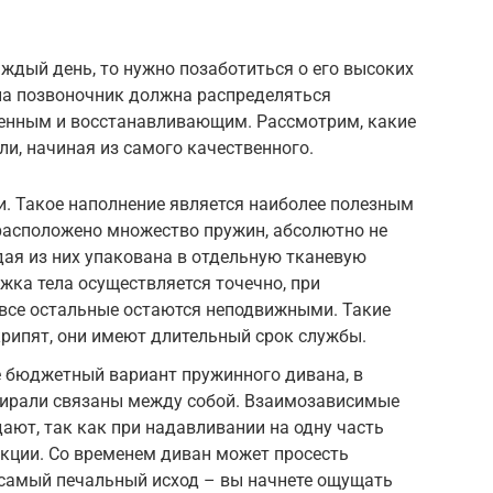
аждый день, то нужно позаботиться о его высоких
 на позвоночник должна распределяться
ценным и восстанавливающим. Рассмотрим, какие
и, начиная из самого качественного.
. Такое наполнение является наиболее полезным
расположено множество пружин, абсолютно не
дая из них упакована в отдельную тканевую
ржка тела осуществляется точечно, при
 все остальные остаются неподвижными. Такие
крипят, они имеют длительный срок службы.
е бюджетный вариант пружинного дивана, в
пирали связаны между собой. Взаимозависимые
ают, так как при надавливании на одну часть
секции. Со временем диван может просесть
а самый печальный исход – вы начнете ощущать