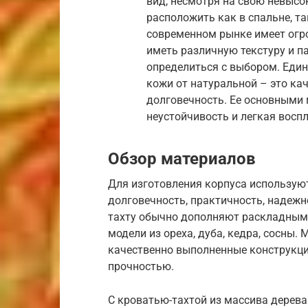
вид, несмотря на свою невысо
расположить как в спальне, та
современном рынке имеет огр
иметь различную текстуру и п
определиться с выбором. Еди
кожи от натуральной – это ка
долговечность. Ее основными
неустойчивость и легкая восп
Обзор материалов
Для изготовления корпуса использую
долговечность, практичность, надеж
тахту обычно дополняют раскладны
модели из ореха, дуба, кедра, сосны.
качественно выполненные конструкц
прочностью.
С кроватью-тахтой из массива дерев