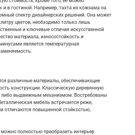
кую стоимость, кроме того, ее можно
к и в гостиной. Например, тахта из кожзама на
омный спектр дизайнерских решений. Она может
алитру цветов, необходимо только лишь
нственные и ключевые отличия искусственной
чество материала, износостойкость и
 минусами является температурная
ламеняемость.
тся различные материалы, обеспечивающие
ность конструкции. Классическую деревянную
м либо выдвижным механизмом. Востребованы
 Металлическая мебель встречается реже,
ии отличаются повышенной стойкостью,
а можно полностью преобразить интерьер