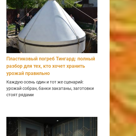
Пластиковый погреб Тингард: полный
разбор для тех, кто хочет хранить
урожай правильно
Каждую осень один и тот же сценарий:
урожай собран, банки закатаны, заготовки
стоят рядами