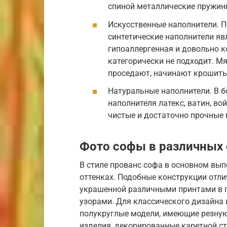
спиной металлические пружин
Искусственные наполнители. П
синтетические наполнители я
гипоаллергенная и довольно к
категорически не подходит. М
проседают, начинают крошить
Натуральные наполнители. В б
наполнителя латекс, ватин, во
чистые и достаточно прочные 
Фото софы в различных 
В стиле прованс софа в основном вып
оттенках. Подобные конструкции отли
украшенной различными принтами в п
узорами. Для классического дизайна 
полукруглые модели, имеющие резную
изделия, декорированные каретной с