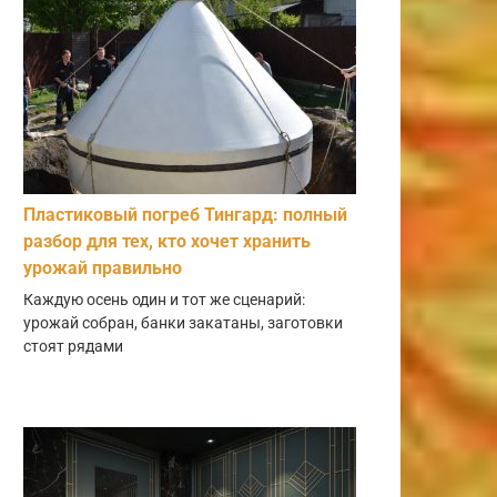
Пластиковый погреб Тингард: полный
разбор для тех, кто хочет хранить
урожай правильно
Каждую осень один и тот же сценарий:
урожай собран, банки закатаны, заготовки
стоят рядами