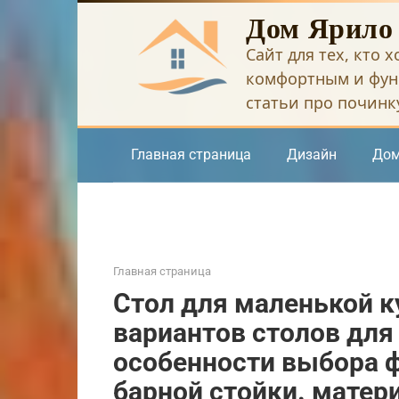
Перейти
Дом Ярило
к
Сайт для тех, кто 
контенту
комфортным и фун
статьи про починку
Главная страница
Дизайн
Дом
Главная страница
Стол для маленькой к
вариантов столов для
особенности выбора 
барной стойки. матер