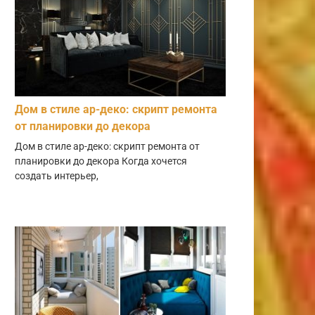
Дом в стиле ар-деко: скрипт ремонта
от планировки до декора
Дом в стиле ар-деко: скрипт ремонта от
планировки до декора Когда хочется
создать интерьер,