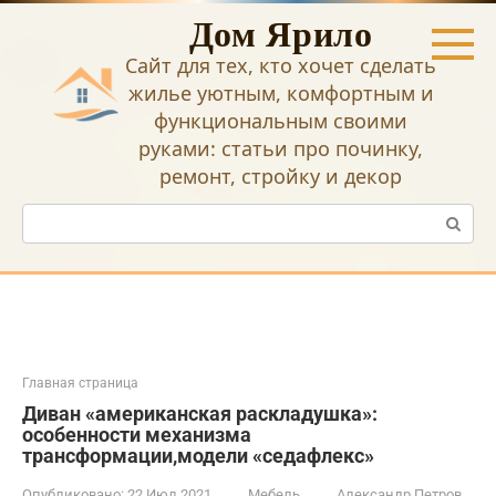
Перейти
Дом Ярило
к
контенту
Сайт для тех, кто хочет сделать
жилье уютным, комфортным и
функциональным своими
руками: статьи про починку,
ремонт, стройку и декор
Поиск:
Главная страница
Диван «американская раскладушка»:
особенности механизма
трансформации,модели «седафлекс»
Опубликовано:
22 Июл 2021
Мебель
Александр Петров