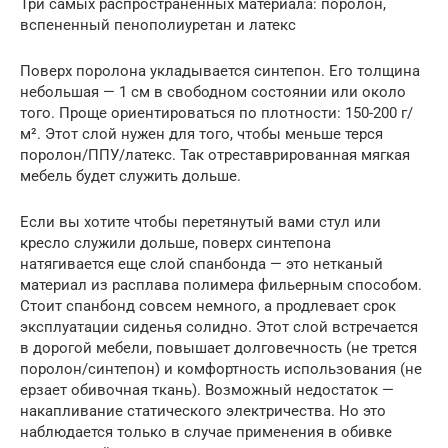
Три самых распространенных материала: поролон,
вспененный пенополиуретан и латекс
Поверх поролона укладывается синтепон. Его толщина
небольшая — 1 см в свободном состоянии или около
того. Проще ориентироваться по плотности: 150-200 г/
м². Этот слой нужен для того, чтобы меньше терся
поролон/ППУ/латекс. Так отреставрированная мягкая
мебель будет служить дольше.
Если вы хотите чтобы перетянутый вами стул или
кресло служили дольше, поверх синтепона
натягивается еще слой спанбонда — это нетканый
материал из расплава полимера фильерным способом.
Стоит спанбонд совсем немного, а продлевает срок
эксплуатации сиденья солидно. Этот слой встречается
в дорогой мебели, повышает долговечность (не трется
поролон/синтепон) и комфортность использования (не
ерзает обивочная ткань). Возможный недостаток —
накапливание статического электричества. Но это
наблюдается только в случае применения в обивке