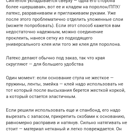
Синтепон укладывается сверху — одна его сторона
более «шершавая», вот ее и кладем на поролон/ППУ/
латекс, разравниваем и приглаживаем руками. Уже
после этого проблематично отделить уложенные слои
(можете попробовать). Если этот способ кажется вам
недостаточно надежным, можно соединение
проклеить, нанеся сетку из подходящего
универсального клея или того же клея для поролона.
Латекс делают обычно под заказ, так что края
скругляют — для большего удобства
Один момент: если основание стула не жесткое —
пружины, ленты, змейка — клей надо использовать не
тот который после высыхания берется жесткой коркой,
а который остается эластичным.
Если решили использовать еще и спанбонд, его надо
вырезать с запасом, прикрепить скобами к основанию,
равномерно расправив и натянув. Сильно натягивать не
стоит — материал нетканый и легко повреждается. Он