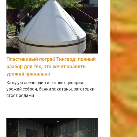
Пластиковый погреб Тингард: полный
разбор для тех, кто хочет хранить
урожай правильно
Каждую осень один и тот же сценарий:
урожай собран, банки закатаны, заготовки
стоят рядами