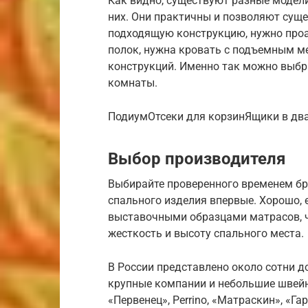
Как видно, существуют разные модели
них. Они практичны и позволяют сущ
подходящую конструкцию, нужно проа
полок, нужна кровать с подъемным 
конструкций. Именно так можно выбр
комнаты.
ПодиумОтсеки для корзинЯщики в дв
Выбор производителя
Выбирайте проверенного временем бре
спального изделия впервые. Хорошо, е
выставочными образцами матрасов, 
жесткость и высоту спального места.
В России представлено около сотни д
крупные компании и небольшие швейн
«Первенец», Perrino, «Матраскин», «Га