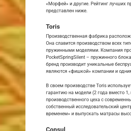
«Морфей» и другие. Рейтинг лучших 
представлен ниже.
Toris
Производственная фабрика расположи
Она славится производством всех ти
пружинными моделями. Компания про
PocketSpringSilent – пружинного блок
бренд производит уникальные беспру
являются «фишкой» компании и одни
В своем производстве Toris использу
гарантию на модели (2 года вместо 1,
производственного цеха с современн
собственный исследовательский центр,
временем» и выпускать матрасы высо
Consul