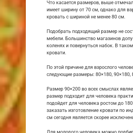
Что касается размеров, выше отмечал
имеет ширину от 70 см, однако для в
кровать с шириной не менее 80 см.
Подобрать подходящий размер не сос
мебели. Большинство магазинов допус
коленях и повернуться набок. В тако
кровати.
По этой причине для взрослого чело
следующие размеры: 80×180, 90×180, 8
Размер 90×200 во всех смыслах явля
размер подходит для человека практ
подойдет для человека ростом до 180
заказать изготовление кровати по ин
см сегодня является скорее исключен
Для молодого человека можно подбир