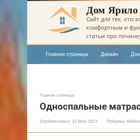
Перейти
Дом Ярило
к
Сайт для тех, кто 
контенту
комфортным и фун
статьи про починку
Главная страница
Дизайн
Дом
Главная страница
Односпальные матра
Опубликовано:
22 Июл 2021
Рубрика:
Мебел