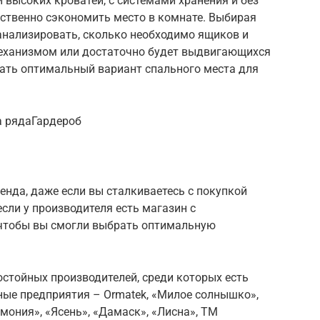
 высоких кроватей, с системами хранения и без
ественно сэкономить место в комнате. Выбирая
нализировать, сколько необходимо ящиков и
механизмом или достаточно будет выдвигающихся
ать оптимальный вариант спального места для
а рядаГардероб
нда, даже если вы сталкиваетесь с покупкой
сли у производителя есть магазин с
чтобы вы смогли выбрать оптимальную
остойных производителей, среди которых есть
ые предприятия – Ormatek, «Милое солнышко»,
рмония», «Ясень», «Дамаск», «Лисна», ТМ