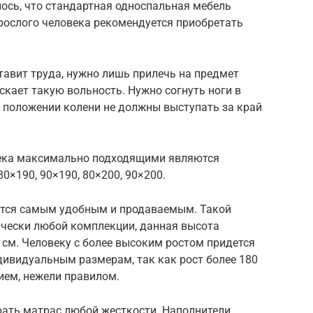
ось, что стандартная односпальная мебель
зрослого человека рекомендуется приобретать
тавит труда, нужно лишь прилечь на предмет
кает такую вольность. Нужно согнуть ноги в
м положении колени не должны выступать за край
века максимально подходящими являются
0×190, 90×190, 80×200, 90×200.
ется самым удобным и продаваемым. Такой
ически любой комплекции, данная высота
 см. Человеку с более высоким ростом придется
дивидуальным размерам, так как рост более 180
ием, нежели правилом.
ать матрас любой жесткости. Наполнители