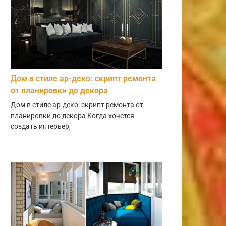
Дом в стиле ар-деко: скрипт ремонта
от планировки до декора
Дом в стиле ар-деко: скрипт ремонта от
планировки до декора Когда хочется
создать интерьер,