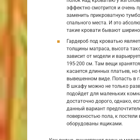
полок над кроватью у изголов
эффектно смотрится и очень п
заменить прикроватную тумбо
спального места. И это абсол
такие кровати бывают шириной
Гардероб под кроватью являет
толщины матраса, высота тако
зависит от модели и варьирует
195-200 см. Там вещи хранятся
касается длинных платьев, но
вывешенном виде. Попасть в г
В шкафу можно не только разве
подойдет для маленьких комна
достаточно дорого, однако, е
данный вариант предпочтителе
поверхностью пола, к постели 
оборудованы ящиками.