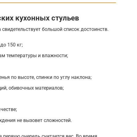
ких кухонных стульев
а свидетельствует большой список достоинств.
до 150 кг;
ам температуры и влажности;
ья по высоте, спинки по углу наклона;
ий, обивочных материалов;
честве;
ждения не вызовет сложностей.
в первую очередь считается вес. Во время