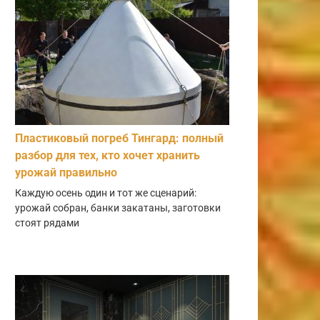
Пластиковый погреб Тингард: полный
разбор для тех, кто хочет хранить
урожай правильно
Каждую осень один и тот же сценарий:
урожай собран, банки закатаны, заготовки
стоят рядами