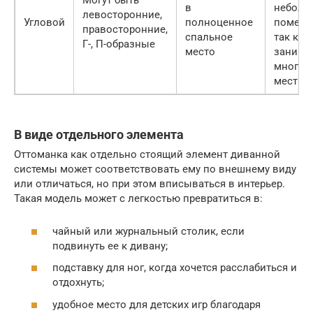
Могут быть
в
неболь
левосторонние,
Угловой
полноценное
помеще
правосторонние,
спальное
так как
Г-, П-образные
место
занима
много
места
В виде отдельного элемента
Оттоманка как отдельно стоящий элемент диванной
системы может соответствовать ему по внешнему виду
или отличаться, но при этом вписываться в интерьер.
Такая модель может с легкостью превратиться в:
чайный или журнальный столик, если
подвинуть ее к дивану;
подставку для ног, когда хочется расслабиться и
отдохнуть;
удобное место для детских игр благодаря