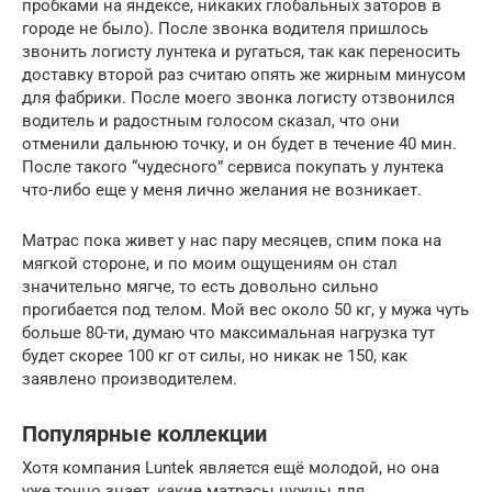
пробками на яндексе, никаких глобальных заторов в
городе не было). После звонка водителя пришлось
звонить логисту лунтека и ругаться, так как переносить
доставку второй раз считаю опять же жирным минусом
для фабрики. После моего звонка логисту отзвонился
водитель и радостным голосом сказал, что они
отменили дальнюю точку, и он будет в течение 40 мин.
После такого “чудесного” сервиса покупать у лунтека
что-либо еще у меня лично желания не возникает.
Матрас пока живет у нас пару месяцев, спим пока на
мягкой стороне, и по моим ощущениям он стал
значительно мягче, то есть довольно сильно
прогибается под телом. Мой вес около 50 кг, у мужа чуть
больше 80-ти, думаю что максимальная нагрузка тут
будет скорее 100 кг от силы, но никак не 150, как
заявлено производителем.
Популярные коллекции
Хотя компания Luntek является ещё молодой, но она
уже точно знает, какие матрасы нужны для