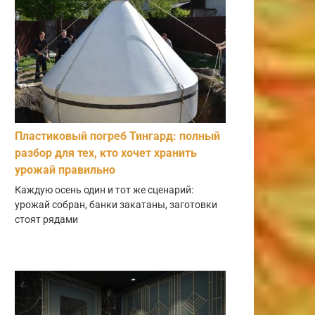
Пластиковый погреб Тингард: полный
разбор для тех, кто хочет хранить
урожай правильно
Каждую осень один и тот же сценарий:
урожай собран, банки закатаны, заготовки
стоят рядами