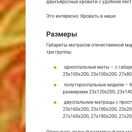
двухъярусные кровати с удобной лес
Это интересно: Кровать в нише
Размеры
Габариты матрасов отечественной ма
три группы:
односпальные маты – с габари
25х100х200, 25х100х200, 27х80
полутороспальные модели – б
размерами 23х120х200, 23х140
двуспальные матрацы с прост
23х160х200, 23х180х200, 23х20
27х160х200, 27х180х200, 27х20
Описывать полный размерный ряд матр