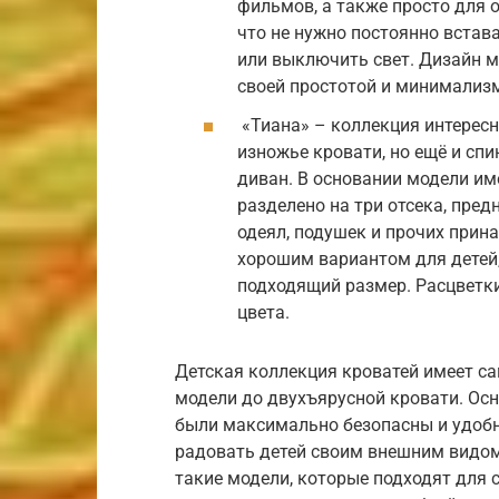
фильмов, а также просто для о
что не нужно постоянно встав
или выключить свет. Дизайн м
своей простотой и минимализ
«Тиана» – коллекция интересна
изножье кровати, но ещё и сп
диван. В основании модели и
разделено на три отсека, пред
одеял, подушек и прочих прин
хорошим вариантом для детей,
подходящий размер. Расцветки
цвета.
Детская коллекция кроватей имеет с
модели до двухъярусной кровати. Осн
были максимально безопасны и удобн
радовать детей своим внешним видо
такие модели, которые подходят для 