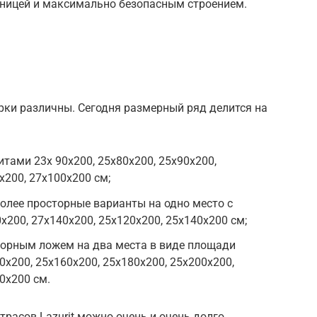
тницей и максимально безопасным строением.
рки различны. Сегодня размерный ряд делится на
тами 23х 90х200, 25х80х200, 25х90х200,
х200, 27х100х200 см;
олее просторные варианты на одно место с
х200, 27х140х200, 25х120х200, 25х140х200 см;
орным ложем на два места в виде площади
0х200, 25х160х200, 25х180х200, 25х200х200,
0х200 см.
асов Lazurit можно очень и очень долго.