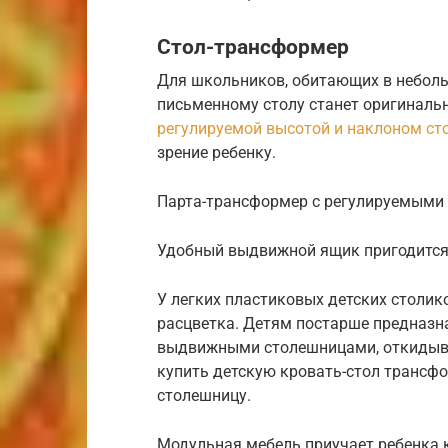
Стол-трансформер
Для школьников, обитающих в неболь
письменному столу станет оригиналь
регулируемой высотой и наклоном с
зрение ребенку.
Парта-трансформер с регулируемыми 
Удобный выдвижной ящик пригодится
У легких пластиковых детских столи
расцветка. Детям постарше предназн
выдвижными столешницами, откидыв
купить детскую кровать-стол трансф
столешницу.
Модульная мебель приучает ребенка к