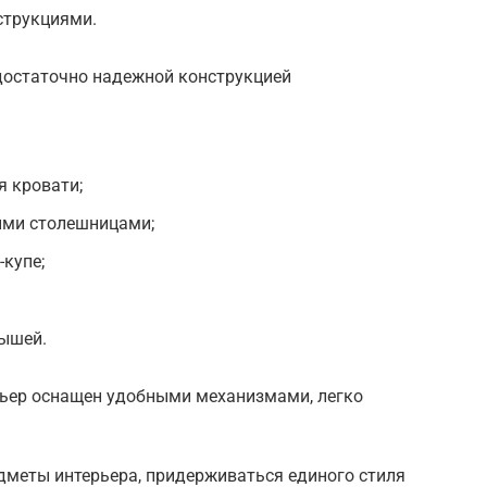
струкциями.
 достаточно надежной конструкцией
 кровати;
ыми столешницами;
купе;
лышей.
ер оснащен удобными механизмами, легко
меты интерьера, придерживаться единого стиля