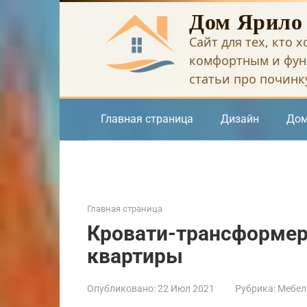
Перейти
Дом Ярило
к
Сайт для тех, кто 
контенту
комфортным и фун
статьи про починку
Главная страница
Дизайн
Дом
Главная страница
Кровати-трансформер
квартиры
Опубликовано:
22 Июл 2021
Рубрика:
Мебел