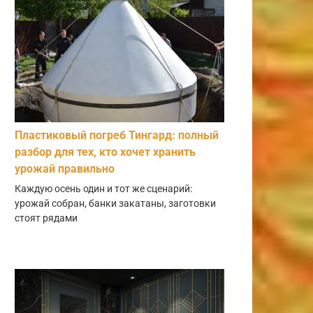
Пластиковый погреб Тингард: полный
разбор для тех, кто хочет хранить
урожай правильно
Каждую осень один и тот же сценарий:
урожай собран, банки закатаны, заготовки
стоят рядами