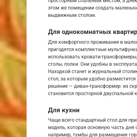
просторным спальным местом, а днем
этом же помещении создать маленький
выдвижным столом.
Для однокомнатных кварти
Для комфортного проживания в малог
пригодятся комплектные мультифунк
использовать кровати-трансформеры
столы, полки. Они удобны в эксплуат
Находкой станет и журнальный столи
стол, за которым удобно разместится
решение — диван-трансформер: из скр
становится просторной двуспальной 
Для кухни
Чаще всего стандартный стол для п
модель, которая основную часть дня
например, тумбы для размещения гор