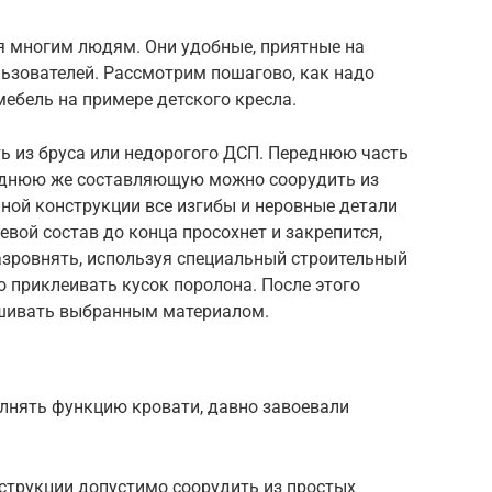
я многим людям. Они удобные, приятные на
льзователей. Рассмотрим пошагово, как надо
ебель на примере детского кресла.
 из бруса или недорогого ДСП. Переднюю часть
аднюю же составляющую можно соорудить из
ьной конструкции все изгибы и неровные детали
евой состав до конца просохнет и закрепится,
азровнять, используя специальный строительный
 приклеивать кусок поролона. После этого
шивать выбранным материалом.
лнять функцию кровати, давно завоевали
струкции допустимо соорудить из простых