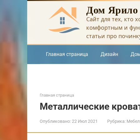
Перейти
Дом Ярило
к
Сайт для тех, кто 
контенту
комфортным и фун
статьи про починку
Главная страница
Дизайн
Дом
Главная страница
Металлические кроват
Опубликовано:
22 Июл 2021
Рубрика:
Мебел