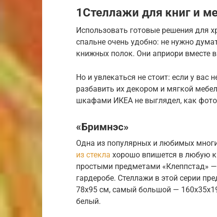
1Стеллажи для книг и м
Использовать готовые решения для хр
спальне очень удобно: не нужно дума
книжных полок. Они априори вместе в
Но и увлекаться не стоит: если у вас
разбавить их декором и мягкой мебел
шкафами ИКЕА не выглядел, как фото
«Бримнэс»
Одна из популярных и любимых мног
из стекла
хорошо впишется в любую кв
простыми предметами «Клеппстад» — н
гардеробе. Стеллажи в этой серии пр
78х95 см, самый большой — 160х35х19
белый.