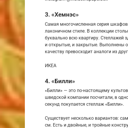
3. «Хемнэс»
Самая многочисленная серия шкафов 
лаконичном стиле. В коллекции столь
буквально всю квартиру. Стеллажей зд
и открытые, и закрытые. Выполнены он
качеству превосходит аналоги из друг
ИКЕА
4. «Билли»
«Билли» — это по-настоящему культо
шведской компании посчитали, в одн
секунд покупается стеллаж «Билли».
Существует несколько вариантов: са
см. Есть и двойные, и тройные конст