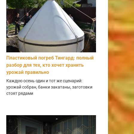
Пластиковый погреб Тингард: полный
разбор для тех, кто хочет хранить
урожай правильно
Каждую осень один и тот же сценарий:
урожай собран, банки закатаны, заготовки
стоят рядами