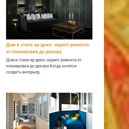
Дом в стиле ар-деко: скрипт ремонта
от планировки до декора
Дом в стиле ар-деко: скрипт ремонта от
планировки до декора Когда хочется
создать интерьер,