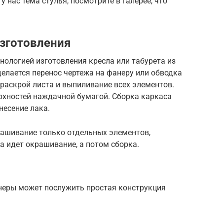
у нас тема стулья, посмотрите в галерее, что
зготовления
ологией изготовления кресла или табурета из
делается перенос чертежа на фанеру или обводка
 раскрой листа и выпиливание всех элементов.
рхностей наждачной бумагой. Сборка каркаса
несение лака.
рашивание только отдельных элементов,
а идет окрашивание, а потом сборка.
неры может послужить простая конструкция