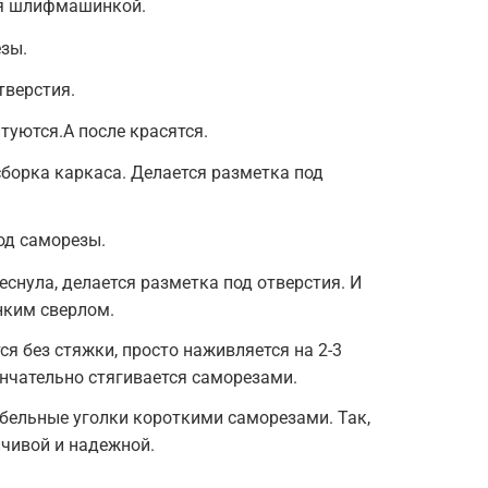
ся шлифмашинкой.
зы.
тверстия.
туются.А после красятся.
борка каркаса. Делается разметка под
од саморезы.
снула, делается разметка под отверстия. И
нким сверлом.
я без стяжки, просто наживляется на 2-3
ончательно стягивается саморезами.
бельные уголки короткими саморезами. Так,
йчивой и надежной.