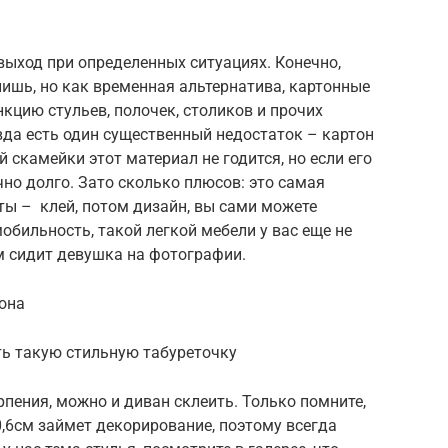
выход при определенных ситуациях. Конечно,
ишь, но как временная альтернатива, картонные
кцию стульев, полочек, столиков и прочих
да есть один существенный недостаток – картон
й скамейки этот материал не годится, но если его
чно долго. Зато сколько плюсов: это самая
ты – клей, потом дизайн, вы сами можете
обильность, такой легкой мебели у вас еще не
м сидит девушка на фотографии.
тона
ть такую стильную табуреточку
ерпения, можно и диван склеить. Только помните,
0,6см займет декорирование, поэтому всегда