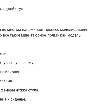
кладной стул.
ы во многом напоминает процесс моделирования.
но все такое миниатюрное, прямо как модель
жек.
кругленную форму.
ие боковин.
гления.
е фанеры ножка стула.
ка и сиденье.