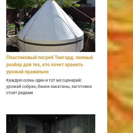
Пластиковый погреб Тингард: полный
разбор для тех, кто хочет хранить
урожай правильно
Каждую осень один и тот же сценарий:
урожай собран, банки закатаны, заготовки
стоят рядами