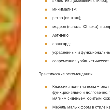
эклектика (смешение стилей);
минимализм;
ретро (винтаж);
модерн (начала ХХ века) и со
Арт-деко;
авангард;
усредненный и функциональны
современная урбанистическая с
Практические рекомендации:
Классика понятна всем – она 
функционально и долговечно. 
мягким сиденьем, обитым кож
Мебель малых форм в стиле ка