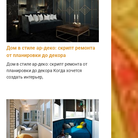
Дом в стиле ар-деко: скрипт ремонта
от планировки до декора
Дом в стиле ар-деко: скрипт ремонта от
планировки до декора Когда хочется
создать интерьер,