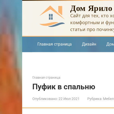
Перейти
Дом Ярило
к
Сайт для тех, кто 
контенту
комфортным и фун
статьи про починку
Главная страница
Дизайн
Дом
Главная страница
Пуфик в спальню
Опубликовано:
22 Июл 2021
Рубрика:
Мебел