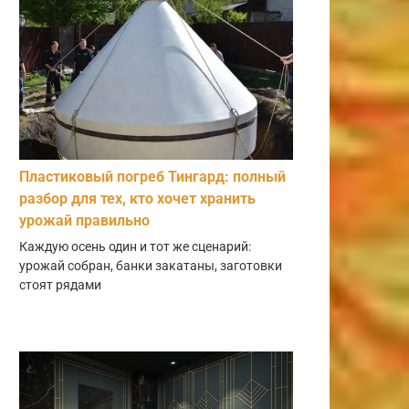
Пластиковый погреб Тингард: полный
разбор для тех, кто хочет хранить
урожай правильно
Каждую осень один и тот же сценарий:
урожай собран, банки закатаны, заготовки
стоят рядами