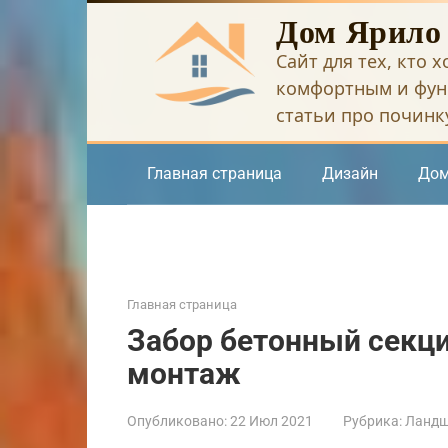
Перейти
Дом Ярило
к
Сайт для тех, кто 
контенту
комфортным и фун
статьи про починку
Главная страница
Дизайн
Дом
Главная страница
Забор бетонный секц
монтаж
Опубликовано:
22 Июл 2021
Рубрика:
Ландш