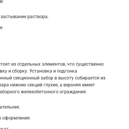
в:
 застывание раствора.
е.
тоят из отдельных элементов, что существенно
вку и сборку. Установка и подгонка
онный секционный забор в высоту собирается из
пара нижних секций глухие, а верхняя имеет
аборного железобетонного ограждения:
ательнее.
о оформления.
и кг.