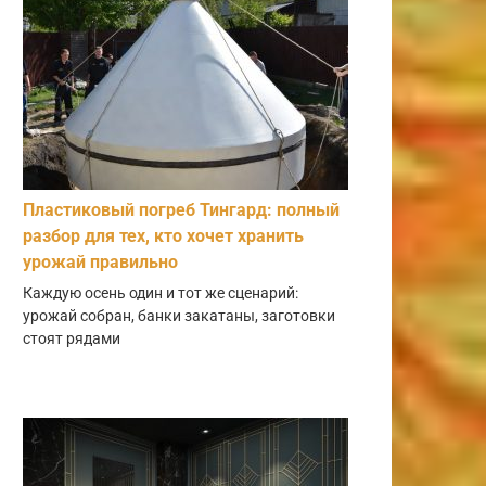
Пластиковый погреб Тингард: полный
разбор для тех, кто хочет хранить
урожай правильно
Каждую осень один и тот же сценарий:
урожай собран, банки закатаны, заготовки
стоят рядами