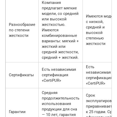
Компания
предлагает мягкие
модели, со средней
Имеются модел
или высокой
с низкой,
Разнообразие
жесткостью.
средней и
по степени
Имеются
высокой
жесткости
комбинированные
степенью
варианты: мягкий +
жесткости
жесткий или
средней жесткости,
средний + жесткий.
Есть
Есть независимая
независимая
Сертификаты
сертификация
сертификация
«CertiPUR»
«CertiPUR»
Средняя
Срок
продолжительность
эксплуатироват
использования
приравнивается
продукции для сна
Гарантии
к 25 годам. Срок
— 10 лет, гарантия