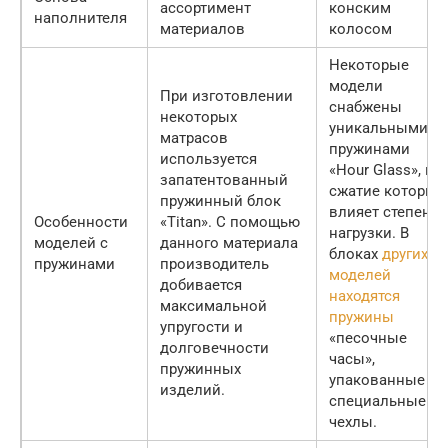
ассортимент
конским
наполнителя
материалов
колосом
Некоторые
модели
При изготовлении
снабжены
некоторых
уникальными
матрасов
пружинами
используется
«Hour Glass», на
запатентованный
сжатие которых
пружинный блок
влияет степень
Особенности
«Titan». С помощью
нагрузки. В
моделей с
данного материала
блоках
других
пружинами
производитель
моделей
добивается
находятся
максимальной
пружины
упругости и
«песочные
долговечности
часы»,
пружинных
упакованные в
изделий.
специальные
чехлы.