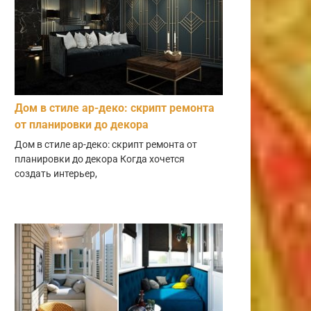
Дом в стиле ар-деко: скрипт ремонта
от планировки до декора
Дом в стиле ар-деко: скрипт ремонта от
планировки до декора Когда хочется
создать интерьер,