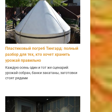
Пластиковый погреб Тингард: полный
разбор для тех, кто хочет хранить
урожай правильно
Каждую осень один и тот же сценарий:
урожай собран, банки закатаны, заготовки
стоят рядами