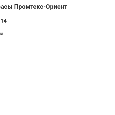
асы Промтекс-Ориент
 14
ый