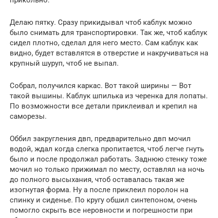
прикольно.
Делаю пятку. Сразу прикидывал чтоб каблук можно
было снимать для транспортировки. Так же, чтоб каблук
сидел плотно, сделал для него место. Сам каблук как
видно, будет вставлятся в отверстие и накручиваться на
крупный шуруп, чтоб не выпал.
Собрал, получился каркас. Вот такой ширины — Вот
такой вышины. Каблук шпилька из черенка для лопаты.
По возможности все детали приклеивал и крепил на
саморезы.
Оббил закругления двп, предварительно двп мочил
водой, ждал когда слегка пропитается, чтоб легче гнуть
было и после продолжал работать. Заднюю стенку тоже
мочил но только прижимал по месту, оставлял на ночь
до полного высыхания, чтоб оставалась такая же
изогнутая форма. Ну а после приклеил поролон на
спинку и сиденье. По кругу обшил синтепоном, очень
помогло скрыть все неровности и погрешности при