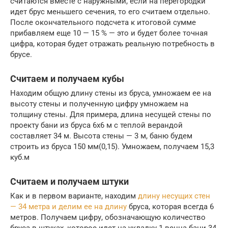
считаются вместе с наружными, если на перегородки
идет брус меньшего сечения, то его считаем отдельно.
После окончательного подсчета к итоговой сумме
прибавляем еще 10 — 15 % — это и будет более точная
цифра, которая будет отражать реальную потребность в
брусе.
Считаем и получаем кубы
Находим общую длину стены из бруса, умножаем ее на
высоту стены и полученную цифру умножаем на
толщину стены. Для примера, длина несущей стены по
проекту бани из бруса 6х6 м с теплой верандой
составляет 34 м. Высота стены — 3 м, баню будем
строить из бруса 150 мм(0,15). Умножаем, получаем 15,3
куб.м
Считаем и получаем штуки
Как и в первом варианте, находим
длину несущих стен
— 34 метра и делим ее на длину
бруса, которая всегда 6
метров. Получаем цифру, обозначающую количество
бруса в штуках, которое идет на укладку 1 венца бани 34