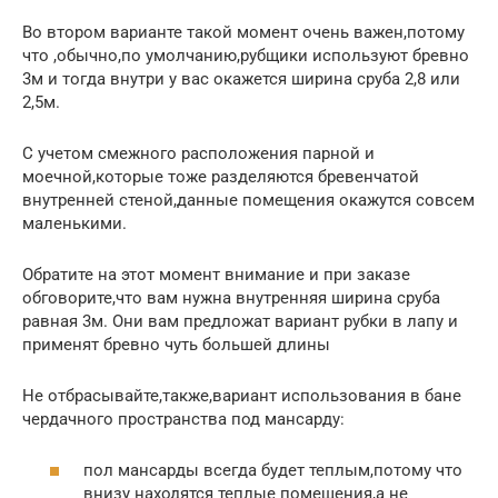
Во втором варианте такой момент очень важен,потому
что ,обычно,по умолчанию,рубщики используют бревно
3м и тогда внутри у вас окажется ширина сруба 2,8 или
2,5м.
С учетом смежного расположения парной и
моечной,которые тоже разделяются бревенчатой
внутренней стеной,данные помещения окажутся совсем
маленькими.
Обратите на этот момент внимание и при заказе
обговорите,что вам нужна внутренняя ширина сруба
равная 3м. Они вам предложат вариант рубки в лапу и
применят бревно чуть большей длины
Не отбрасывайте,также,вариант использования в бане
чердачного пространства под мансарду:
пол мансарды всегда будет теплым,потому что
внизу находятся теплые помещения,а не