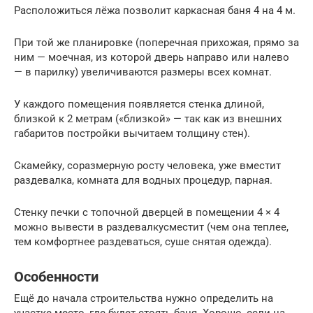
Расположиться лёжа позволит каркасная баня 4 на 4 м.
При той же планировке (поперечная прихожая, прямо за
ним — моечная, из которой дверь направо или налево
— в парилку) увеличиваются размеры всех комнат.
У каждого помещения появляется стенка длиной,
близкой к 2 метрам («близкой» — так как из внешних
габаритов постройки вычитаем толщину стен).
Скамейку, соразмерную росту человека, уже вместит
раздевалка, комната для водных процедур, парная.
Стенку печки с топочной дверцей в помещении 4 × 4
можно вывести в раздевалкусместит (чем она теплее,
тем комфортнее раздеваться, суше снятая одежда).
Особенности
Ещё до начала строительства нужно определить на
участке место, где будет стоять баня. Хорошо, если на