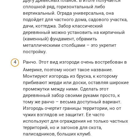
другу древесных планок. В итоге получается
сплошной ряд, горизонтальный либо
вертикальный. Ограда универсальна, она
подойдет для частного дома, садового участка,
дачи, коттеджа. Забор классический
деревянный можно установить на кирпичный
(каменный) фундамент, обрамить
металлическими столбцами – это укрепит
постройку.
Ранчо. Этот вид изгороди очень востребован в
Америке, поэтому носит такое название.
Монтируют изгородь из бруска, к которому
прибивают жерди или доски, оставляя широкие
промежутки между ними. Сделать этот
деревянный забор своими руками просто, к
тому же ранчо – весьма доступный вариант.
Изгородь очертит границы территории, но от
чужих взглядов не защитит. Ее часто
используют для ограждения не только частных
территорий, но и загонов для скота,
палисадников, больших клумб.