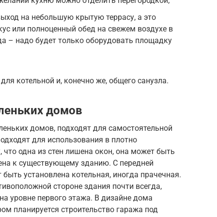
и желании кухню можно отделить перегородкой;
выход на небольшую крытую террасу, а это
екус или полноценный обед на свежем воздухе в
да – надо будет только оборудовать площадку
для котельной и, конечно же, общего санузла.
леньких домов
леньких домов, подходят для самостоятельной
одходят для использования в плотно
 что одна из стен лишена окон, она может быть
ена к существующему зданию. С передней
т быть установлена котельная, иногда прачечная.
тивоположной стороне здания почти всегда,
на уровне первого этажа. В дизайне дома
ром планируется строительство гаража под