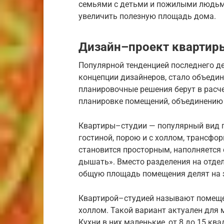
семьями с детьми и пожилыми людьм
увеличить полезную площадь дома.
Дизайн–проект квартир
Популярной тенденцией последнего де
концепции дизайнеров, стало объеди
планировочные решения берут в расче
планировке помещений, объединению 
Квартиры–студии — популярный вид п
гостиной, порою и с холлом, трансф
становится просторным, наполняется с
дышать». Вместо разделения на отде
общую площадь помещения делят на 
Квартирой–студией называют помещени
холлом. Такой вариант актуален для 
Кухни в них маленькие, от 8 до 15 кв