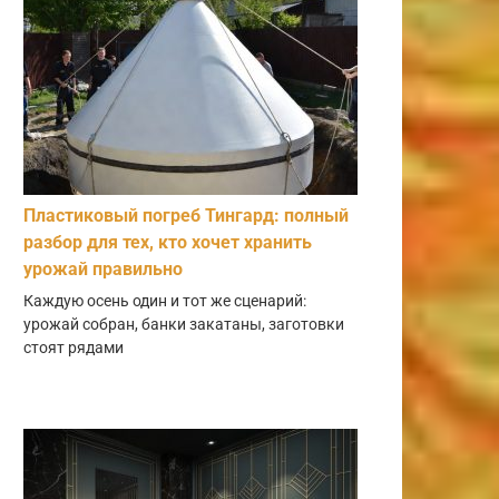
Пластиковый погреб Тингард: полный
разбор для тех, кто хочет хранить
урожай правильно
Каждую осень один и тот же сценарий:
урожай собран, банки закатаны, заготовки
стоят рядами