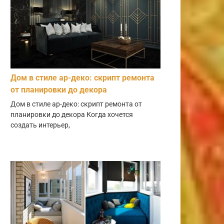
Дом в стиле ар-деко: скрипт ремонта
от планировки до декора
Дом в стиле ар-деко: скрипт ремонта от
планировки до декора Когда хочется
создать интерьер,