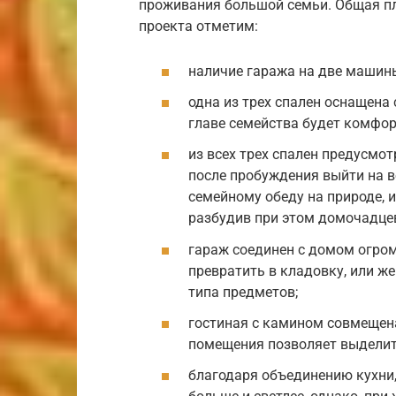
проживания большой семьи. Общая пл
проекта отметим:
наличие гаража на две машин
одна из трех спален оснащена
главе семейства будет комфор
из всех трех спален предусмот
после пробуждения выйти на в
семейному обеду на природе, 
разбудив при этом домочадце
гараж соединен с домом огро
превратить в кладовку, или же
типа предметов;
гостиная с камином совмещена
помещения позволяет выделит
благодаря объединению кухни,