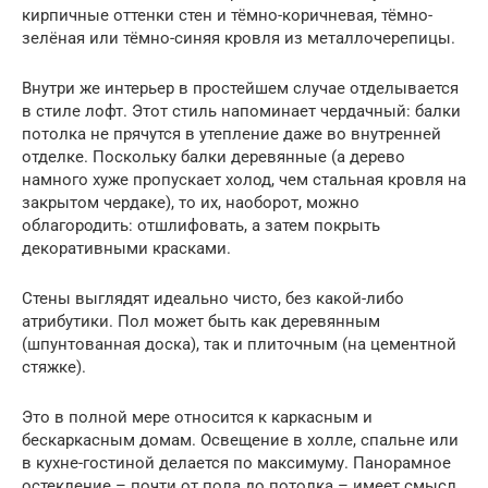
кирпичные оттенки стен и тёмно-коричневая, тёмно-
зелёная или тёмно-синяя кровля из металлочерепицы.
Внутри же интерьер в простейшем случае отделывается
в стиле лофт. Этот стиль напоминает чердачный: балки
потолка не прячутся в утепление даже во внутренней
отделке. Поскольку балки деревянные (а дерево
намного хуже пропускает холод, чем стальная кровля на
закрытом чердаке), то их, наоборот, можно
облагородить: отшлифовать, а затем покрыть
декоративными красками.
Стены выглядят идеально чисто, без какой-либо
атрибутики. Пол может быть как деревянным
(шпунтованная доска), так и плиточным (на цементной
стяжке).
Это в полной мере относится к каркасным и
бескаркасным домам. Освещение в холле, спальне или
в кухне-гостиной делается по максимуму. Панорамное
остекление – почти от пола до потолка – имеет смысл,