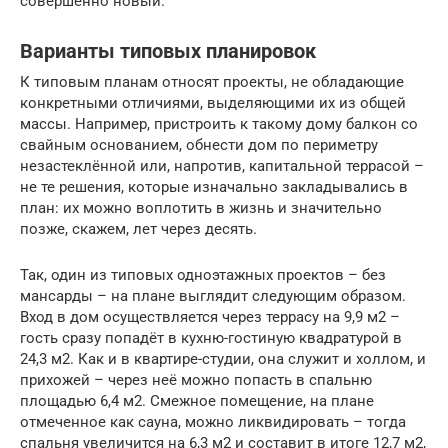
совершенно новый.
Варианты типовых планировок
К типовым планам относят проекты, не обладающие
конкретными отличиями, выделяющими их из общей
массы. Например, пристроить к такому дому балкон со
свайным основанием, обнести дом по периметру
незастеклённой или, напротив, капитальной террасой –
не те решения, которые изначально закладывались в
план: их можно воплотить в жизнь и значительно
позже, скажем, лет через десять.
Так, один из типовых одноэтажных проектов – без
мансарды – на плане выглядит следующим образом.
Вход в дом осуществляется через террасу на 9,9 м2 –
гость сразу попадёт в кухню-гостиную квадратурой в
24,3 м2. Как и в квартире-студии, она служит и холлом, и
прихожей – через неё можно попасть в спальню
площадью 6,4 м2. Смежное помещение, на плане
отмеченное как сауна, можно ликвидировать – тогда
спальня увеличится на 6,3 м2 и составит в итоге 12,7 м2,