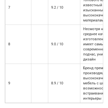
топового клас
известный
7
9.2 / 10
изысканным с
высококачес
материалами
Несмотря на 
среднее каче
изготовления
8
9.0 / 10
имеет самый
современный 
подчас, уник
дизайн
Бренд премиум
производящи
высококачес
9
8.9 / 10
мебель с шир
возможностя
встраивания 
интерьеры