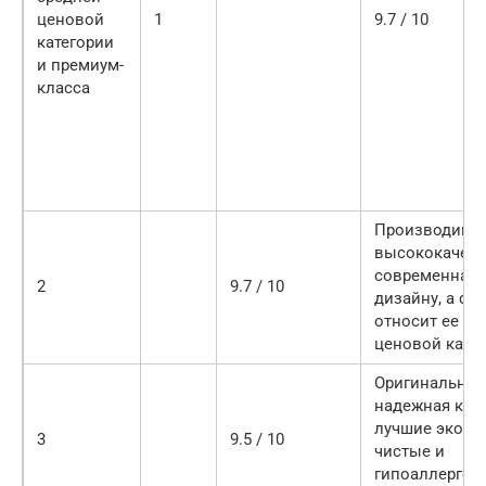
ценовой
1
9.7 / 10
категории
и премиум-
класса
Производимая
высококачест
современна п
2
9.7 / 10
дизайну, а ст
относит ее к 
ценовой кате
Оригинальная
надежная кон
лучшие эколо
3
9.5 / 10
чистые и
гипоаллерген