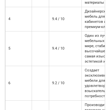
материалы
Дизайнерская
мебель для го
4
9.4 / 10
кабинетов и д
премиум-клас
Один из лучш
мебельных бр
мире, стабиль
5
9.4 / 10
высочайшее к
самая изыска
эстетикой и д
Создает
эксклюзивны
мебели для
6
9.2 / 10
удовлетворен
взыскательн
потребностей 
Производител