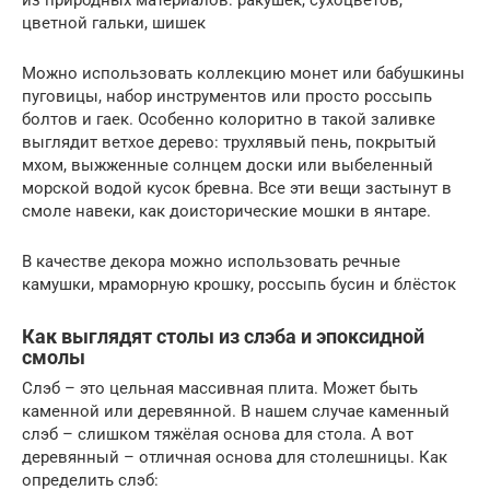
из природных материалов: ракушек, сухоцветов,
цветной гальки, шишек
Можно использовать коллекцию монет или бабушкины
пуговицы, набор инструментов или просто россыпь
болтов и гаек. Особенно колоритно в такой заливке
выглядит ветхое дерево: трухлявый пень, покрытый
мхом, выжженные солнцем доски или выбеленный
морской водой кусок бревна. Все эти вещи застынут в
смоле навеки, как доисторические мошки в янтаре.
В качестве декора можно использовать речные
камушки, мраморную крошку, россыпь бусин и блёсток
Как выглядят столы из слэба и эпоксидной
смолы
Слэб – это цельная массивная плита. Может быть
каменной или деревянной. В нашем случае каменный
слэб – слишком тяжёлая основа для стола. А вот
деревянный – отличная основа для столешницы. Как
определить слэб: