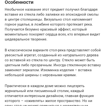
Особенности
Необычное название этот предмет получил благодаря
вставке из стекла либо заливки из эпоксидной смолы
в центре столешницы. Визуально стол напоминает
горное ущелье, в ложбине которого протекает река.
Получается безумно красивый эффект, который
моментально покоряет сердца всех, кто впервые видит
шедевральное творение.
В классическом варианте стол-река представляет собой
увесистый агрегат, созданный из натурального дерева
со вставкой из стекла по центру. Стекло может быть
цветным либо прозрачным. Иногда стеклянную вставку
заменяют зеркалом. Изюминка изделия – вставка
небольшой ширины с неровными краями.
Практически в каждом доме можно лицезреть
журнальный или письменный столик, каждый
отличается интересным дизайном, главная функция
которого – «оживлять» жилое пространство. Но ни
один стол не может сравниться с изумительным