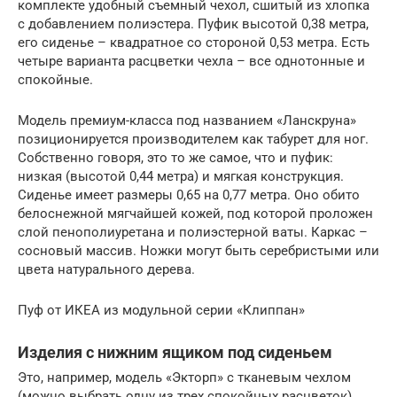
комплекте удобный съемный чехол, сшитый из хлопка
с добавлением полиэстера. Пуфик высотой 0,38 метра,
его сиденье – квадратное со стороной 0,53 метра. Есть
четыре варианта расцветки чехла – все однотонные и
спокойные.
Модель премиум-класса под названием «Ланскруна»
позиционируется производителем как табурет для ног.
Собственно говоря, это то же самое, что и пуфик:
низкая (высотой 0,44 метра) и мягкая конструкция.
Сиденье имеет размеры 0,65 на 0,77 метра. Оно обито
белоснежной мягчайшей кожей, под которой проложен
слой пенополиуретана и полиэстерной ваты. Каркас –
сосновый массив. Ножки могут быть серебристыми или
цвета натурального дерева.
Пуф от ИКЕА из модульной серии «Клиппан»
Изделия с нижним ящиком под сиденьем
Это, например, модель «Экторп» с тканевым чехлом
(можно выбрать одну из трех спокойных расцветок).