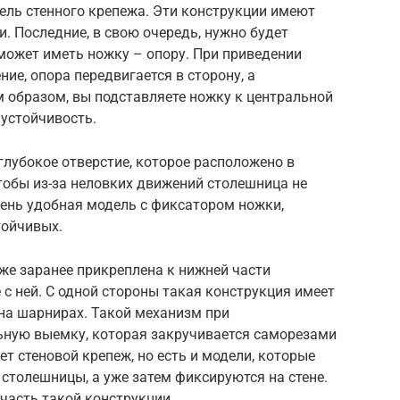
дель стенного крепежа. Эти конструкции имеют
и. Последние, в свою очередь, нужно будет
 может иметь ножку – опору. При приведении
ие, опора передвигается в сторону, а
 образом, вы подставляете ножку к центральной
 устойчивость.
глубокое отверстие, которое расположено в
тобы из-за неловких движений столешница не
чень удобная модель с фиксатором ножки,
тойчивых.
уже заранее прикреплена к нижней части
с ней. С одной стороны такая конструкция имеет
 на шарнирах. Такой механизм при
ьную выемку, которая закручивается саморезами
ет стеновой крепеж, но есть и модели, которые
столешницы, а уже затем фиксируются на стене.
часть такой конструкции.