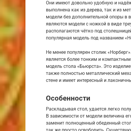
Они имеют довольно удобную и надё
выполнена как из дерева, так и из м
модели без дополнительной опоры в 
являются модели с ножкой в виде тре
располагаются чётко под столешницей
популярная модель под названием «Но
Не менее популярен столик «Норберг».
является более тонким и компактным
модель стола «Бьюрста». Это изделие
также полностью металлический меха
стене и имеет интересный и лаконичн
Особенности
Раскладывая стол, удается легко пол
В зависимости от модели величина е
заменит полноценный обеденный стол.
так же просто освободить. Существую