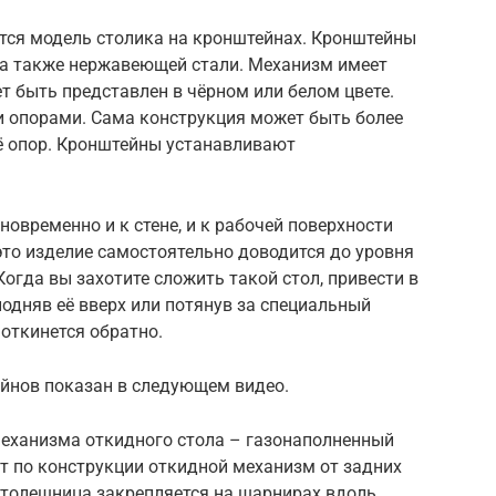
ся модель столика на кронштейнах. Кронштейны
, а также нержавеющей стали. Механизм имеет
 быть представлен в чёрном или белом цвете.
 опорами. Сама конструкция может быть более
 её опор. Кронштейны устанавливают
овременно и к стене, и к рабочей поверхности
это изделие самостоятельно доводится до уровня
Когда вы захотите сложить такой стол, привести в
одняв её вверх или потянув за специальный
откинется обратно.
йнов показан в следующем видео.
механизма откидного стола – газонаполненный
т по конструкции откидной механизм от задних
Столешница закрепляется на шарнирах вдоль