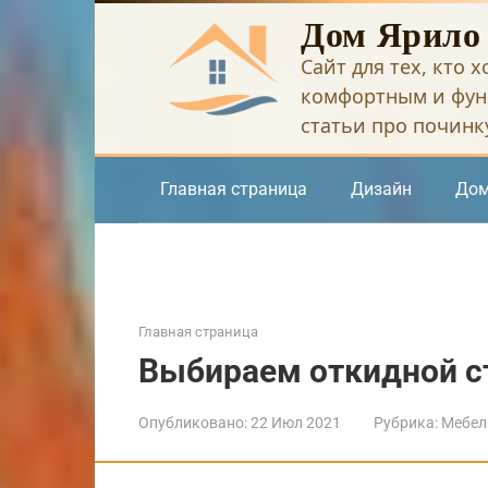
Перейти
Дом Ярило
к
Сайт для тех, кто 
контенту
комфортным и фун
статьи про починку
Главная страница
Дизайн
Дом
Главная страница
Выбираем откидной ст
Опубликовано:
22 Июл 2021
Рубрика:
Мебел