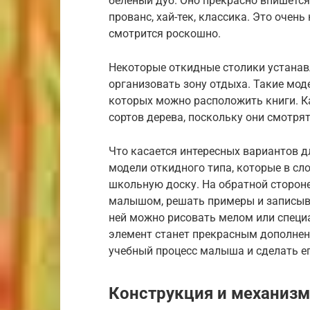
белёный дуб. Оно прекрасно впишется
прованс, хай-тек, классика. Это очен
смотрится роскошно.
Некоторые откидные столики устанавл
организовать зону отдыха. Такие мо
которых можно расположить книги. К
сортов дерева, поскольку они смотря
Что касается интересных вариантов 
модели откидного типа, которые в с
школьную доску. На обратной сторон
малышом, решать примеры и записыв
ней можно рисовать мелом или спец
элемент станет прекрасным дополнен
учебный процесс малыша и сделать е
Конструкция и механизм