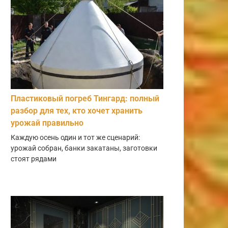
Пластиковый погреб Тингард: полный
разбор для тех, кто хочет хранить
урожай правильно
Каждую осень один и тот же сценарий:
урожай собран, банки закатаны, заготовки
стоят рядами