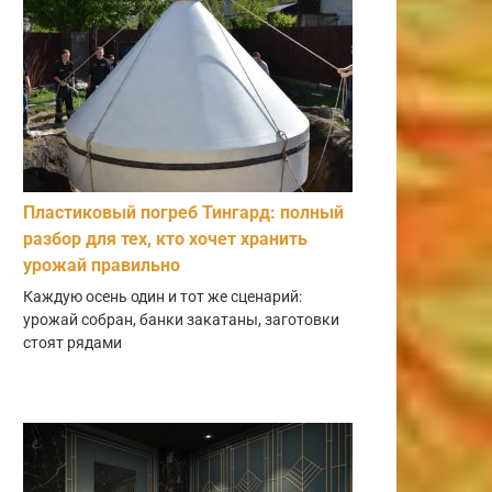
Пластиковый погреб Тингард: полный
разбор для тех, кто хочет хранить
урожай правильно
Каждую осень один и тот же сценарий:
урожай собран, банки закатаны, заготовки
стоят рядами