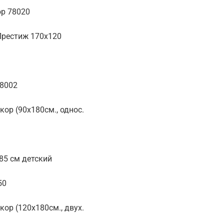
ор 78020
Престиж 170х120
78002
ор (90х180см., однос.
85 см детский
50
ор (120х180см., двух.