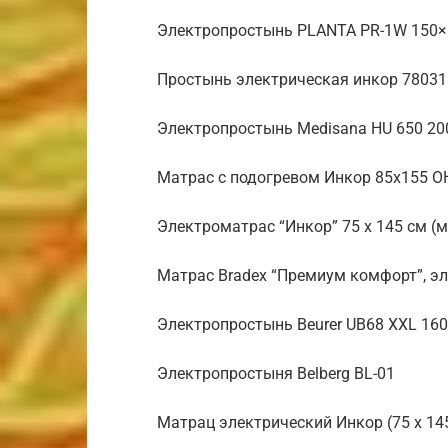
Электропростынь PLANTA PR-1W 150×
Простынь электрическая инкор 78031
Электропростынь Medisana HU 650 20
Матрас с подогревом Инкор 85х155 ОН
Электроматрас “Инкор” 75 х 145 см (м
Матрас Bradex “Премиум комфорт”, эл
Электропростынь Beurer UB68 XXL 16
Электропростыня Belberg BL-01
Матрац электрический Инкор (75 х 14