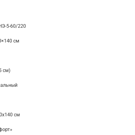
НЭ-5-60/220
0×140 см
5 см)
пальный
0х140 см
форт»