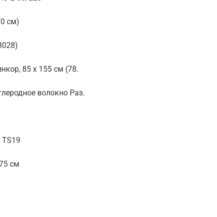
0 см)
8028)
кор, 85 x 155 см (78.
глеродное волокно Раз.
r TS19
75 см