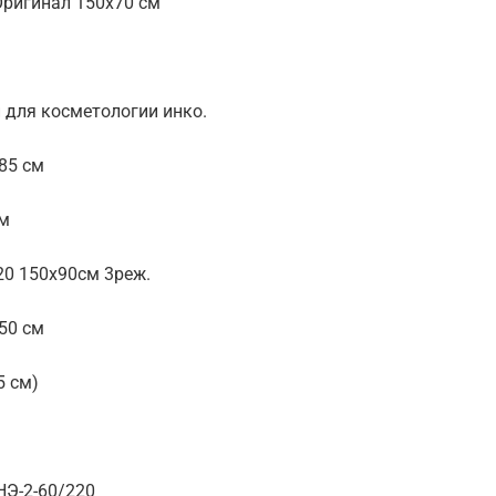
Оригинал 150х70 см
для косметологии инко.
85 см
см
20 150х90см 3реж.
50 см
5 см)
НЭ-2-60/220