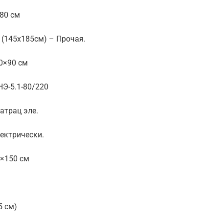
80 см
 (145х185см) – Прочая.
0×90 см
Э-5.1-80/220
атрац эле.
ектрически.
0×150 см
5 см)