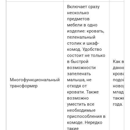
Включает сразу
несколько
предметов
мебели в одно
изделие: кровать,
пеленальный
столик и шкаф-
комод. Удобство
состоит не только
в быстрой
Как вид
возможности
данный
запеленать
кровати
Многофункциональный
малыша, не
подойде
трансформер
отходя от
новоро
кровати. Также
младенц
возможно
также д
уместить все
года.
необходимые
приспособления в
комоде. Нередко
такие