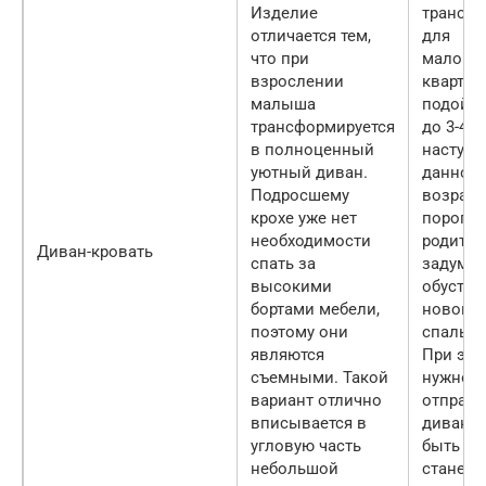
Изделие
трансф
отличается тем,
для
что при
малогаб
взрослении
кварти
малыша
подойде
трансформируется
до 3-4 л
в полноценный
наступл
уютный диван.
данного
Подросшему
возраст
крохе уже нет
порога,
необходимости
родител
Диван-кровать
спать за
задумат
высокими
обустро
бортами мебели,
нового
поэтому они
спально
являются
При это
съемными. Такой
нужно с
вариант отлично
отправл
вписывается в
диван н
угловую часть
быть мо
небольшой
станет 