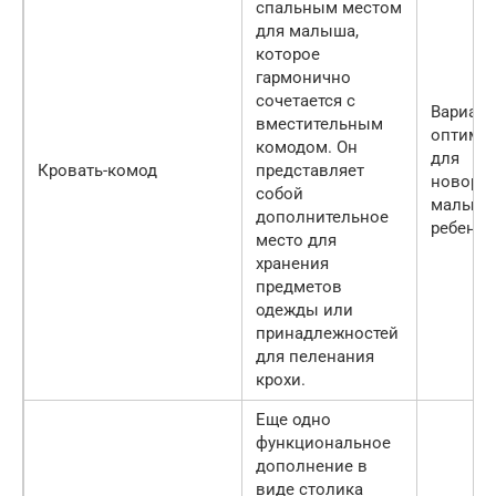
спальным местом
для малыша,
которое
гармонично
сочетается с
Вариант
вместительным
оптима
комодом. Он
для
Кровать-комод
представляет
новоро
собой
малыша
дополнительное
ребенка 
место для
хранения
предметов
одежды или
принадлежностей
для пеленания
крохи.
Еще одно
функциональное
дополнение в
виде столика