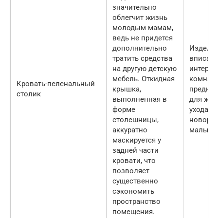
значительно
облегчит жизнь
молодым мамам,
ведь не придется
дополнительно
Изделие
тратить средства
вписать
на другую детскую
интерье
мебель. Откидная
комнаты
Кровать-пеленальный
крышка,
предна
столик
выполненная в
для жиз
форме
ухода за
столешницы,
новоро
аккуратно
малышо
маскируется у
задней части
кровати, что
позволяет
существенно
сэкономить
пространство
помещения.