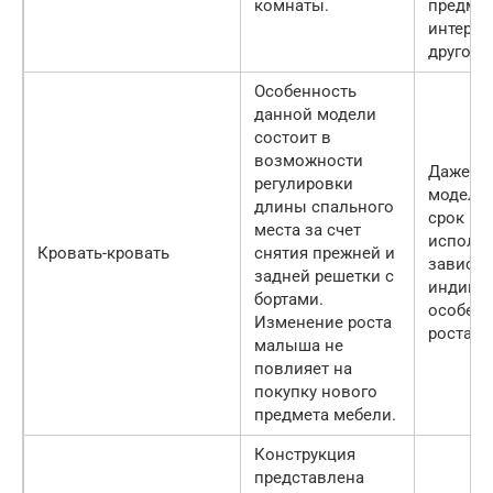
комнаты.
предме
интерье
другой 
Особенность
данной модели
состоит в
возможности
Даже у 
регулировки
модели 
длины спального
срок
места за счет
использ
Кровать-кровать
снятия прежней и
зависящ
задней решетки с
индиви
бортами.
особенн
Изменение роста
роста р
малыша не
повлияет на
покупку нового
предмета мебели.
Конструкция
представлена