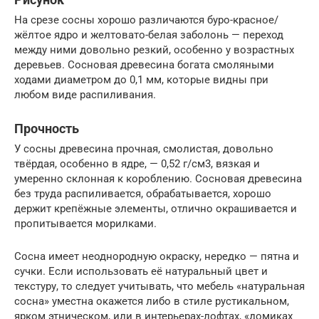
На срезе сосны хорошо различаются буро-красное/
жёлтое ядро и желтовато-белая заболонь — переход
между ними довольно резкий, особенно у возрастных
деревьев. Сосновая древесина богата смоляными
ходами диаметром до 0,1 мм, которые видны при
любом виде распиливания.
Прочность
У сосны древесина прочная, смолистая, довольно
твёрдая, особенно в ядре, — 0,52 г/см3, вязкая и
умеренно склонная к короблению. Сосновая древесина
без труда распиливается, обрабатывается, хорошо
держит крепёжные элементы, отлично окрашивается и
пропитывается морилками.
Сосна имеет неоднородную окраску, нередко — пятна и
сучки. Если использовать её натуральный цвет и
текстуру, то следует учитывать, что мебель «натуральная
сосна» уместна окажется либо в стиле рустикальном,
ярком этническом, или в интерьерах-лофтах, «домиках