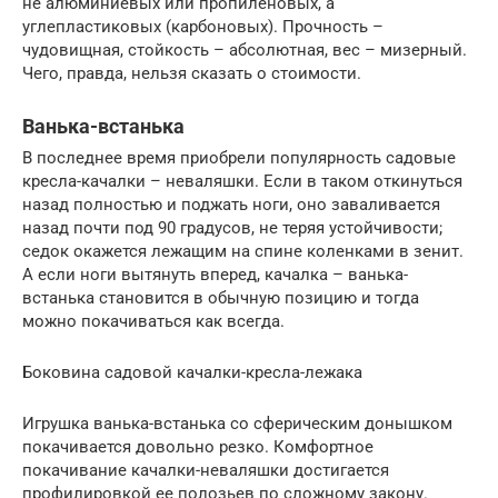
не алюминиевых или пропиленовых, а
углепластиковых (карбоновых). Прочность –
чудовищная, стойкость – абсолютная, вес – мизерный.
Чего, правда, нельзя сказать о стоимости.
Ванька-встанька
В последнее время приобрели популярность садовые
кресла-качалки – неваляшки. Если в таком откинуться
назад полностью и поджать ноги, оно заваливается
назад почти под 90 градусов, не теряя устойчивости;
седок окажется лежащим на спине коленками в зенит.
А если ноги вытянуть вперед, качалка – ванька-
встанька становится в обычную позицию и тогда
можно покачиваться как всегда.
Боковина садовой качалки-кресла-лежака
Игрушка ванька-встанька со сферическим донышком
покачивается довольно резко. Комфортное
покачивание качалки-неваляшки достигается
профилировкой ее полозьев по сложному закону.