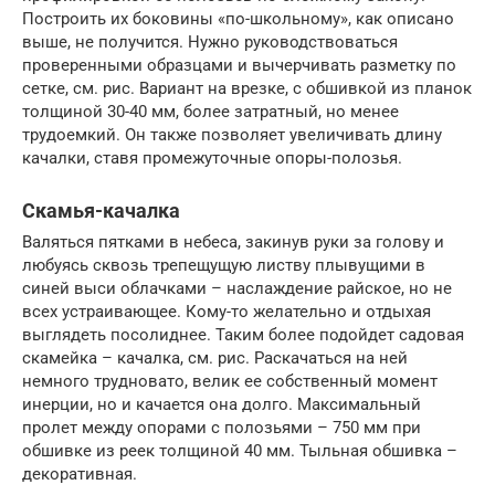
Построить их боковины «по-школьному», как описано
выше, не получится. Нужно руководствоваться
проверенными образцами и вычерчивать разметку по
сетке, см. рис. Вариант на врезке, с обшивкой из планок
толщиной 30-40 мм, более затратный, но менее
трудоемкий. Он также позволяет увеличивать длину
качалки, ставя промежуточные опоры-полозья.
Скамья-качалка
Валяться пятками в небеса, закинув руки за голову и
любуясь сквозь трепещущую листву плывущими в
синей выси облачками – наслаждение райское, но не
всех устраивающее. Кому-то желательно и отдыхая
выглядеть посолиднее. Таким более подойдет садовая
скамейка – качалка, см. рис. Раскачаться на ней
немного трудновато, велик ее собственный момент
инерции, но и качается она долго. Максимальный
пролет между опорами с полозьями – 750 мм при
обшивке из реек толщиной 40 мм. Тыльная обшивка –
декоративная.