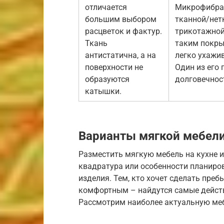
отличается
Микрофибра
большим выбором
тканной/нет
расцветок и фактур.
трикотажной
Ткань
таким покр
антистатична, а на
легко ухажи
поверхности не
Один из его
образуются
долговечнос
катышки.
Варианты мягкой мебели
Разместить мягкую мебель на кухне и
квадратура или особенности планиро
изделия. Тем, кто хочет сделать пре
комфортным – найдутся самые действ
Рассмотрим наиболее актуальную меб