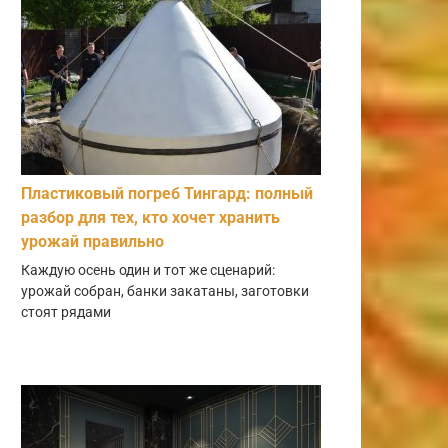
Пластиковый погреб Тингард: полный
разбор для тех, кто хочет хранить
урожай правильно
Каждую осень один и тот же сценарий:
урожай собран, банки закатаны, заготовки
стоят рядами