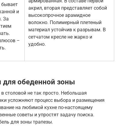
армированная. В составе первой
 бывает
акрил, вторая представляет собой
канной и
высокопрочное арамидное
. За
волокно. Полимерный плетеный
ытием
материал устойчив к разрывам. В
вать.
сетчатом кресле не жарко и
 плюсов –
удобно.
ть.
 для обеденной зоны
 в столовой не так просто. Небольшая
вки усложняют процесс выбора и размещения
бывание на любимой кухне по-настоящему
енные советы и упростят задачу поиска.
ель для зоны трапезы.