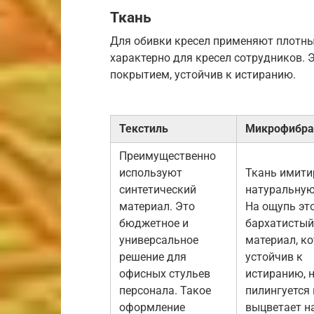
Ткань
Для обивки кресел применяют плотны
характерно для кресел сотрудников. 
покрытием, устойчив к истиранию.
Текстиль
Микрофибра
Преимущественно
используют
Ткань имити
синтетический
натуральную
материал. Это
На ощупь эт
бюджетное и
бархатистый
универсальное
материал, к
решение для
устойчив к
офисных стульев
истиранию, 
персонала. Такое
пилингуется 
оформление
выцветает на