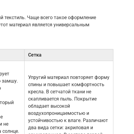
й текстиль. Чаще всего такое оформление
Этот материал является универсальным
Сетка
рует
Упругий материал повторяет форму
 замшу.
спины и повышает комфортность
о
кресла. В сетчатой ткани не
скапливается пыль. Покрытие
оторый
обладает высокой
воздухопроницаемостью и
не
устойчивостью к влаге. Различают
и не
два вида сетки: акриловая и
 солнце.