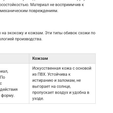
осостойкостью. Материал не восприимчив к
 механическим повреждениям.
 на экокожу и кожзам. Эти типы обивок схожи по
ологией производства.
Кожзам
Искусственная кожа с основой
иал,
из ПВХ. Устойчива к
 По
истиранию и заломам, не
с
выгорает на солнце,
здействия
пропускает воздух и удобна в
т форму.
уходе.