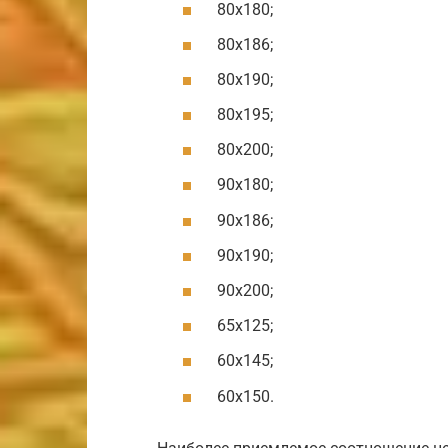
80х180;
80х186;
80х190;
80х195;
80х200;
90х180;
90х186;
90х190;
90х200;
65х125;
60х145;
60х150.