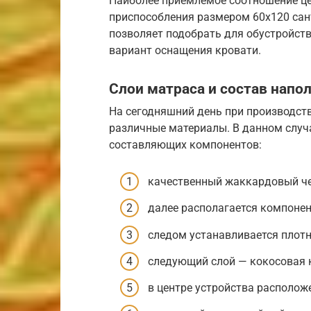
Наиболее приемлемое соотношение це
приспособления размером 60х120 сан
позволяет подобрать для обустройст
вариант оснащения кровати.
Слои матраса и состав напо
На сегодняшний день при производст
различные материалы. В данном случ
составляющих компонентов:
качественный жаккардовый че
далее располагается компонен
следом устанавливается плот
следующий слой — кокосовая 
в центре устройства располож