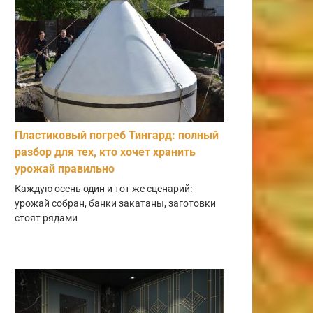
Пластиковый погреб Тингард: полный
разбор для тех, кто хочет хранить
урожай правильно
Каждую осень один и тот же сценарий:
урожай собран, банки закатаны, заготовки
стоят рядами