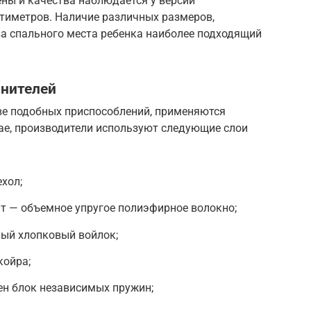
ны и качества наблюдается у версий
тиметров. Наличие различных размеров,
ва спального места ребенка наиболее подходящий
лнителей
ве подобных приспособлений, применяются
ае, производители используют следующие слои
хол;
т — объемное упругое полиэфирное волокно;
ный хлопковый войлок;
койра;
ен блок независимых пружин;