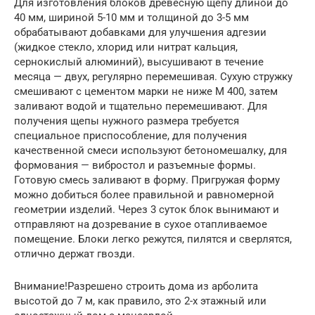
Для изготовления блоков древесную щепу длиной до
40 мм, шириной 5-10 мм и толщиной до 3-5 мм
обрабатывают добавками для улучшения адгезии
(жидкое стекло, хлорид или нитрат кальция,
сернокислый алюминий), высушивают в течение
месяца — двух, регулярно перемешивая. Сухую стружку
смешивают с цементом марки не ниже М 400, затем
заливают водой и тщательно перемешивают. Для
получения щепы нужного размера требуется
специальное приспособление, для получения
качественной смеси используют бетономешалку, для
формования — вибростол и разъемные формы.
Готовую смесь заливают в форму. Пригружая форму
можно добиться более правильной и равномерной
геометрии изделий. Через 3 суток блок вынимают и
отправляют на дозревание в сухое отапливаемое
помещение. Блоки легко режутся, пилятся и сверлятся,
отлично держат гвозди.
Внимание!Разрешено строить дома из арболита
высотой до 7 м, как правило, это 2-х этажный или